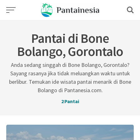
Skip
to
content
Pantai di Bone
Bolango, Gorontalo
Anda sedang singgah di Bone Bolango, Gorontalo?
Sayang rasanya jika tidak meluangkan waktu untuk
berlibur. Temukan ide wisata pantai menarik di Bone
Bolango di Pantanesia.com.
2
Pantai