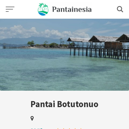
Skip
to
content
Pantai Botutonuo