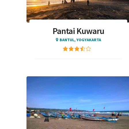
Pantai Kuwaru
BANTUL, YOGYAKARTA