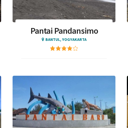
Pantai Pandansimo
BANTUL, YOGYAKARTA