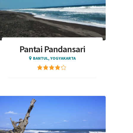
Pantai Pandansari
BANTUL, YOGYAKARTA