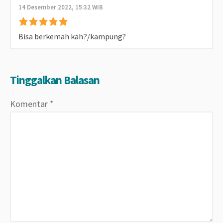
14 Desember 2022, 15:32 WIB
Bisa berkemah kah?/kampung?
Tinggalkan Balasan
Komentar
*