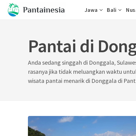
Skip
Jawa
Bali
Nus
to
content
Pantai di Don
Anda sedang singgah di Donggala, Sulawe
rasanya jika tidak meluangkan waktu untu
wisata pantai menarik di Donggala di Pan