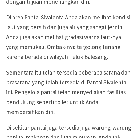
dengan tujuan menenangkan diri.
Di area Pantai Sivalenta Anda akan melihat kondisi
laut yang bersih dan juga air yang sangat jernih.
Anda juga akan melihat gradasi warna laut-nya
yang memukau. Ombak-nya tergolong tenang
karena berada di wilayah Teluk Balesang.
Sementara itu telah tersedia beberapa sarana dan
prasarana yang telah tersedia di Pantai Sivalenta
ini. Pengelola pantai telah menyediakan fasilitas
pendukung seperti toilet untuk Anda
membersihkan diri.
Di sekitar pantai juga tersedia juga warung-warung
penjual makanan dan juga minuman. Anda tak