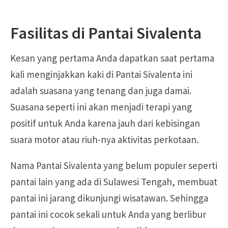
Fasilitas di Pantai Sivalenta
Kesan yang pertama Anda dapatkan saat pertama
kali menginjakkan kaki di Pantai Sivalenta ini
adalah suasana yang tenang dan juga damai.
Suasana seperti ini akan menjadi terapi yang
positif untuk Anda karena jauh dari kebisingan
suara motor atau riuh-nya aktivitas perkotaan.
Nama Pantai Sivalenta yang belum populer seperti
pantai lain yang ada di Sulawesi Tengah, membuat
pantai ini jarang dikunjungi wisatawan. Sehingga
pantai ini cocok sekali untuk Anda yang berlibur