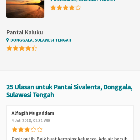
Pantai Kaluku
DONGGALA, SULAWESI TENGAH
25 Ulasan untuk Pantai Sivalenta, Donggala,
Sulawesi Tengah
Alfagih Mugaddam
4 Juli 2018, 02:31 WIB
Pasir putih. Baik buat kemping keluarga. Ada air bersih