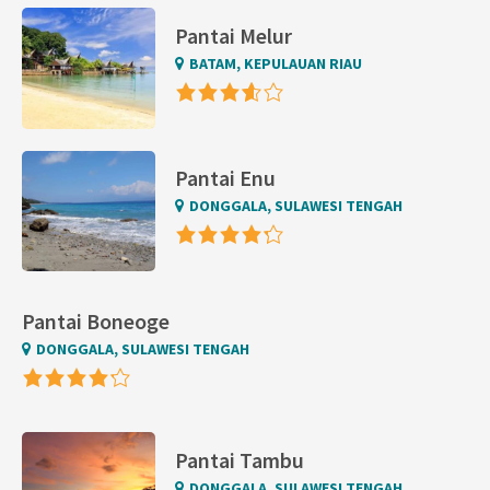
Pantai Melur
BATAM, KEPULAUAN RIAU
Pantai Enu
DONGGALA, SULAWESI TENGAH
Pantai Boneoge
DONGGALA, SULAWESI TENGAH
Pantai Tambu
DONGGALA, SULAWESI TENGAH