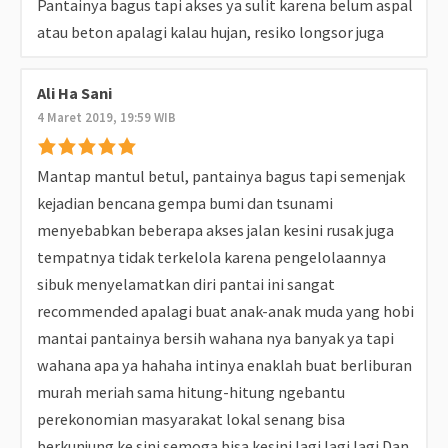
Pantainya bagus tapi akses ya sulit karena belum aspal
atau beton apalagi kalau hujan, resiko longsor juga
Ali Ha Sani
4 Maret 2019, 19:59 WIB
Mantap mantul betul, pantainya bagus tapi semenjak
kejadian bencana gempa bumi dan tsunami
menyebabkan beberapa akses jalan kesini rusak juga
tempatnya tidak terkelola karena pengelolaannya
sibuk menyelamatkan diri pantai ini sangat
recommended apalagi buat anak-anak muda yang hobi
mantai pantainya bersih wahana nya banyak ya tapi
wahana apa ya hahaha intinya enaklah buat berliburan
murah meriah sama hitung-hitung ngebantu
perekonomian masyarakat lokal senang bisa
berkunjung ke sini semoga bisa kesini lagi lagi lagi Dan