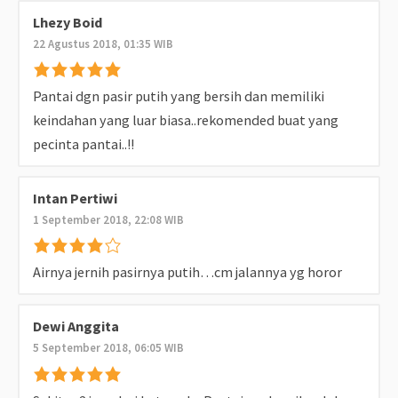
Lhezy Boid
22 Agustus 2018, 01:35 WIB
Pantai dgn pasir putih yang bersih dan memiliki
keindahan yang luar biasa..rekomended buat yang
pecinta pantai..!!
Intan Pertiwi
1 September 2018, 22:08 WIB
Airnya jernih pasirnya putih…cm jalannya yg horor
Dewi Anggita
5 September 2018, 06:05 WIB