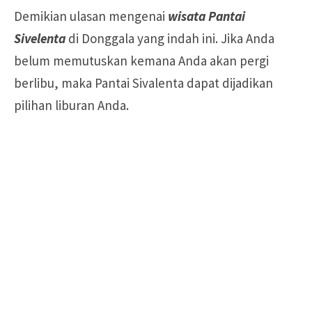
Demikian ulasan mengenai
wisata Pantai
Sivelenta
di Donggala yang indah ini. Jika Anda
belum memutuskan kemana Anda akan pergi
berlibu, maka Pantai Sivalenta dapat dijadikan
pilihan liburan Anda.