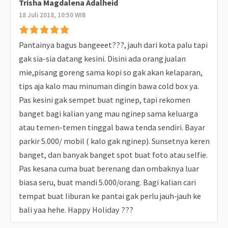
Trisha Magdalena Adalheid
18 Juli 2018, 10:50 WIB
Pantainya bagus bangeeet???, jauh dari kota palu tapi
gak sia-sia datang kesini. Disini ada orang jualan
mie,pisang goreng sama kopi so gak akan kelaparan,
tips aja kalo mau minuman dingin bawa cold box ya.
Pas kesini gak sempet buat nginep, tapi rekomen
banget bagi kalian yang mau nginep sama keluarga
atau temen-temen tinggal bawa tenda sendiri. Bayar
parkir 5.000/ mobil ( kalo gak nginep). Sunsetnya keren
banget, dan banyak banget spot buat foto atau selfie.
Pas kesana cuma buat berenang dan ombaknya luar
biasa seru, buat mandi 5.000/orang. Bagi kalian cari
tempat buat liburan ke pantai gak perlu jauh-jauh ke
bali yaa hehe. Happy Holiday ???