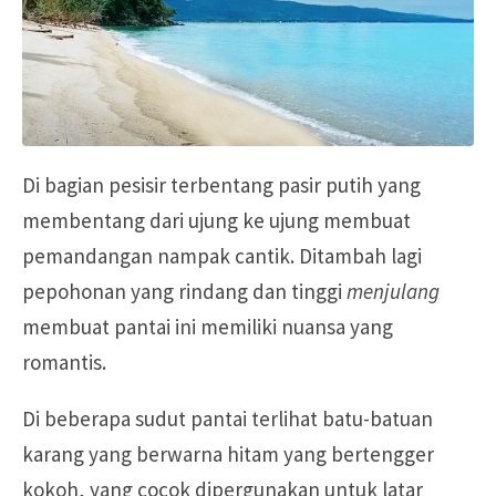
Di bagian pesisir terbentang pasir putih yang
membentang dari ujung ke ujung membuat
pemandangan nampak cantik. Ditambah lagi
pepohonan yang rindang dan tinggi
menjulang
membuat pantai ini memiliki nuansa yang
romantis.
Di beberapa sudut pantai terlihat batu-batuan
karang yang berwarna hitam yang bertengger
kokoh, yang cocok dipergunakan untuk latar