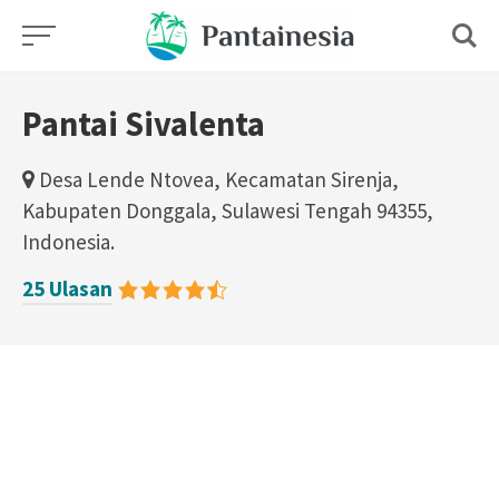
Skip
to
content
Pantai Sivalenta
Desa Lende Ntovea, Kecamatan Sirenja,
Kabupaten Donggala, Sulawesi Tengah 94355,
Indonesia.
25 Ulasan