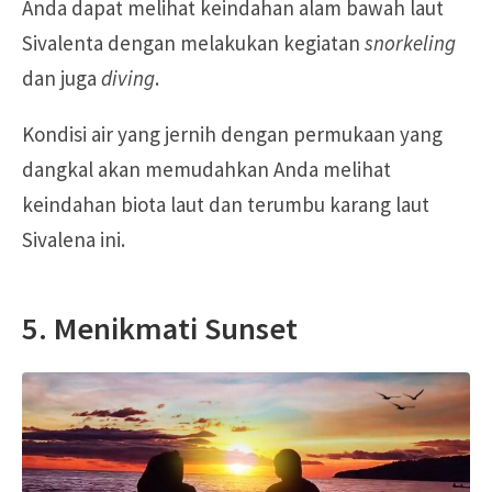
Anda dapat melihat keindahan alam bawah laut
Sivalenta dengan melakukan kegiatan
snorkeling
dan juga
diving
.
Kondisi air yang jernih dengan permukaan yang
dangkal akan memudahkan Anda melihat
keindahan biota laut dan terumbu karang laut
Sivalena ini.
5. Menikmati Sunset