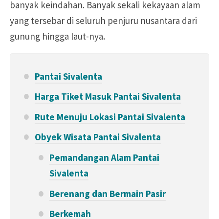
banyak keindahan. Banyak sekali kekayaan alam
yang tersebar di seluruh penjuru nusantara dari
gunung hingga laut-nya.
Pantai Sivalenta
Harga Tiket Masuk Pantai Sivalenta
Rute Menuju Lokasi Pantai Sivalenta
Obyek Wisata Pantai Sivalenta
Pemandangan Alam Pantai
Sivalenta
Berenang dan Bermain Pasir
Berkemah