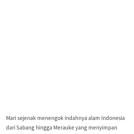
Mari sejenak menengok indahnya alam Indonesia
dari Sabang hingga Merauke yang menyimpan