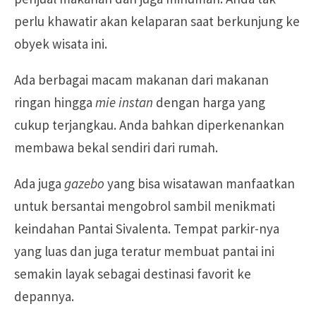
perlu khawatir akan kelaparan saat berkunjung ke
obyek wisata ini.
Ada berbagai macam makanan dari makanan
ringan hingga
mie instan
dengan harga yang
cukup terjangkau. Anda bahkan diperkenankan
membawa bekal sendiri dari rumah.
Ada juga
gazebo
yang bisa wisatawan manfaatkan
untuk bersantai mengobrol sambil menikmati
keindahan Pantai Sivalenta. Tempat parkir-nya
yang luas dan juga teratur membuat pantai ini
semakin layak sebagai destinasi favorit ke
depannya.