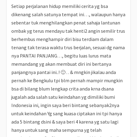
Setiap perjalanan hidup memiliki cerita yg bsa
dikenang salah satunya tempat ini…, walaupun hanya
sebentar tuk menghilangkan penat sahaja lantunan
ombak yg terus mendayu tak henti2 angin semilir trus
berhembus menghampir diri bisu terdiam dalam
tenang tak terasa waktu trus berjalan, sesuai dg nama
nya PANTAI PANJANG…, begitu luas lurus mata
memandang yg akan membuat diri ini bertanya
panjangnya pantai ini..! 🙂 . . & mngkin jikalau anda
pernah ke Bengkulu tpi blm pernah mampir mungkin
bsa di bilang blum lengkap crita anda krna dsana
jugalah ada salah satu keindahan yg dimiliki bumi
Indonesia ini, ingin saya beri bintang sebanyak2nya
untuk keindahan Yg sang kuasa ciptakan ini tpi hanya
ada 5 bintang dsini & saya beri 4 karena yg satu lagi
hanya untuk sang maha sempurna yg telah