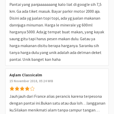
Pantai yang panjaaaaaaang kalo liat di google sih 7,5
km. Ga ada tiket masuk. Bayar parkir motor 2000 aja.
Disini ada yg jualan topi topi, ada yg jualan makanan
dannjuga minuman. Harga le minerale yg 600ml
harganya 5000. Ada jg tempat buat makan, yang kayak
saung gitu tapi harus pesen makan dulu. Gatau ya
harga makanan disitu berapa harganya. Saranku sih
tanya harga dulu.yang unik adalah ada delman deket
pantai. Unik banget kan haha
Aqlam Classicalm
15 November 2018, 05:24 WIB
Jauh jauh dari France alias perancis karena terpesona
dengan pantai ini.Bukan satu atau dua loh…langganan
ku.Silakan menikmati alam tanpa campur tangan…