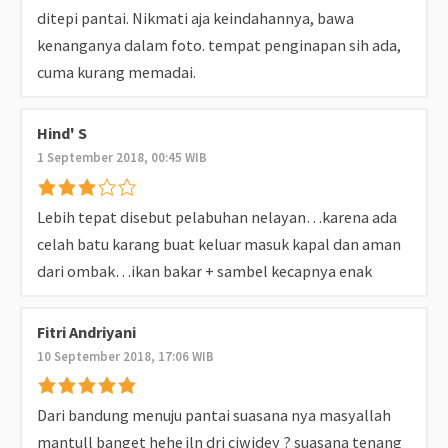
ditepi pantai. Nikmati aja keindahannya, bawa
kenanganya dalam foto. tempat penginapan sih ada,
cuma kurang memadai.
Hind' S
1 September 2018, 00:45 WIB
Lebih tepat disebut pelabuhan nelayan…karena ada
celah batu karang buat keluar masuk kapal dan aman
dari ombak…ikan bakar + sambel kecapnya enak
Fitri Andriyani
10 September 2018, 17:06 WIB
Dari bandung menuju pantai suasana nya masyallah
mantull banget hehe jln dri ciwidey ? suasana tenang