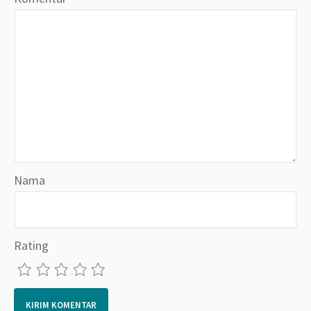
Nama
Rating
1
2
3
4
5