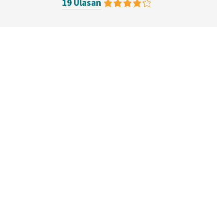
19 Ulasan