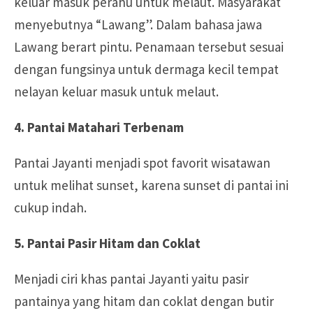
keluar masuk perahu untuk melaut. Masyarakat
menyebutnya “Lawang”. Dalam bahasa jawa
Lawang berart pintu. Penamaan tersebut sesuai
dengan fungsinya untuk dermaga kecil tempat
nelayan keluar masuk untuk melaut.
4. Pantai Matahari Terbenam
Pantai Jayanti menjadi spot favorit wisatawan
untuk melihat sunset, karena sunset di pantai ini
cukup indah.
5. Pantai Pasir Hitam dan Coklat
Menjadi ciri khas pantai Jayanti yaitu pasir
pantainya yang hitam dan coklat dengan butir