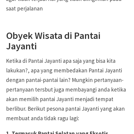
saat perjalanan
Obyek Wisata di Pantai
Jayanti
Ketika di Pantai Jayanti apa saja yang bisa kita
lakukan?, apa yang membedakan Pantai Jayanti
dengan pantai-pantai lain? Mungkin pertanyaan-
pertanyaan tersbut juga membayangi anda ketika
akan memilih pantai Jayanti menjadi tempat
berlibur. Berikut pesona pantai Jayanti yang akan
membuat anda tidak ragu lagi:
1. Termasuk Pantai Selatan yang Eksotis