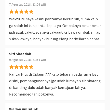
7 Agustus 2018, 23:06 WIB
Waktu itu saya kesini pantainya bersih sih, cuma kalo
ga salah ini tuh pantai lepas ya. Ombaknya besar besar
jadi agak takut, soalnya takuuut ke bawa ombak ?. Tapi
suka viewnya, banyak burung elang berkeliaran bebas
Siti Shaadah
9 Agustus 2018, 21:54 WIB
Pantai Hits di Cidaun ??? kalo lebaran pada rame bgt
disini, pembangunannya jga udah lumayan sih skarang
di banding dulu udah banyak kemajuan lah ya.
Recomended lah pokonya.
Wildan Amrulloh