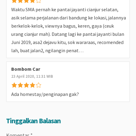
Waktu SMA pernah ke pantai jayanti cianjur selatan,
asik selama perjalanan dari bandung ke lokasi, jalannya
berkelok-kelok, viewnya bagus, keren, gaya (ceuk
urang cianjur mah). Datang lagi ke pantai jayanti bulan
Juni 2019, asa2 dejavu kitu, sok wararaas, recomended
lah, buat jalan2, ngilangin penat…
Bombom Car
23 April 2020, 11:31 WIB
Ada homestay/penginapan gak?
Tinggalkan Balasan
Komentar
*