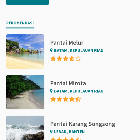
REKOMENDASI
Pantai Melur
BATAM, KEPULAUAN RIAU
Pantai Mirota
BATAM, KEPULAUAN RIAU
Pantai Karang Songsong
LEBAK, BANTEN