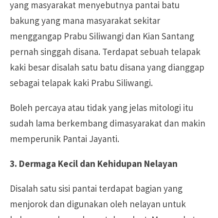
yang masyarakat menyebutnya pantai batu
bakung yang mana masyarakat sekitar
menggangap Prabu Siliwangi dan Kian Santang
pernah singgah disana. Terdapat sebuah telapak
kaki besar disalah satu batu disana yang dianggap
sebagai telapak kaki Prabu Siliwangi.
Boleh percaya atau tidak yang jelas mitologi itu
sudah lama berkembang dimasyarakat dan makin
memperunik Pantai Jayanti.
3. Dermaga Kecil dan Kehidupan Nelayan
Disalah satu sisi pantai terdapat bagian yang
menjorok dan digunakan oleh nelayan untuk