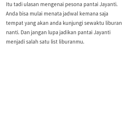
Itu tadi ulasan mengenai pesona pantai Jayanti.
Anda bisa mulai menata jadwal kemana saja
tempat yang akan anda kunjungi sewaktu liburan
nanti. Dan jangan lupa jadikan pantai Jayanti
menjadi salah satu list liburanmu.