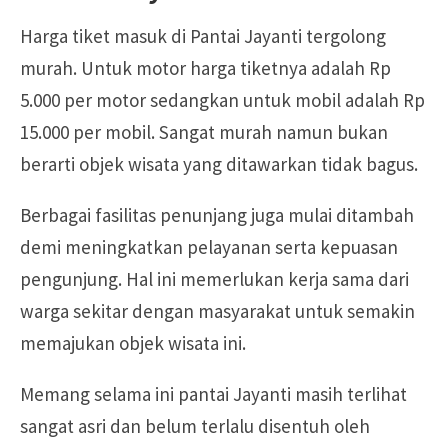
Harga tiket masuk di Pantai Jayanti tergolong
murah. Untuk motor harga tiketnya adalah Rp
5.000 per motor sedangkan untuk mobil adalah Rp
15.000 per mobil. Sangat murah namun bukan
berarti objek wisata yang ditawarkan tidak bagus.
Berbagai fasilitas penunjang juga mulai ditambah
demi meningkatkan pelayanan serta kepuasan
pengunjung. Hal ini memerlukan kerja sama dari
warga sekitar dengan masyarakat untuk semakin
memajukan objek wisata ini.
Memang selama ini pantai Jayanti masih terlihat
sangat asri dan belum terlalu disentuh oleh