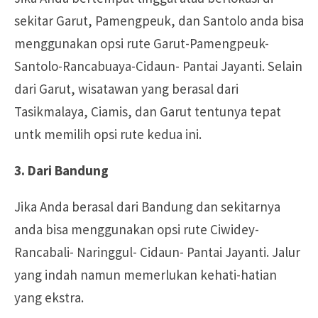
sekitar Garut, Pamengpeuk, dan Santolo anda bisa
menggunakan opsi rute Garut-Pamengpeuk-
Santolo-Rancabuaya-Cidaun- Pantai Jayanti. Selain
dari Garut, wisatawan yang berasal dari
Tasikmalaya, Ciamis, dan Garut tentunya tepat
untk memilih opsi rute kedua ini.
3. Dari Bandung
Jika Anda berasal dari Bandung dan sekitarnya
anda bisa menggunakan opsi rute Ciwidey-
Rancabali- Naringgul- Cidaun- Pantai Jayanti. Jalur
yang indah namun memerlukan kehati-hatian
yang ekstra.