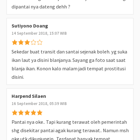
dipantai nya dateng dehh ?
Sutiyono Doang
14 September 2018, 15:07 WIB
Sekedar buat transit dan santai sejenak boleh. yg suka
ikan laut ya disini blanjanya. Sayang ga foto saat saat
blanja ikan. Konon kalo malam jadi tempat prostitusi
disini.
Harpend Silaen
16 September 2018, 05:39 WIB
Pantai nya oke.. Tapi kurang terawat oleh pemerintah
shg disekitar pantai agak kurang terawat.. Namun msh
oke utk dikunjungin.. Terdapat banyak tempat