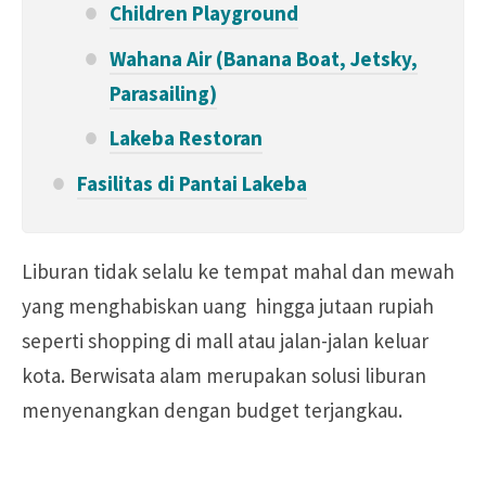
Children Playground
Wahana Air (Banana Boat, Jetsky,
Parasailing)
Lakeba Restoran
Fasilitas di Pantai Lakeba
Liburan tidak selalu ke tempat mahal dan mewah
yang menghabiskan uang hingga jutaan rupiah
seperti shopping di mall atau jalan-jalan keluar
kota. Berwisata alam merupakan solusi liburan
menyenangkan dengan budget terjangkau.