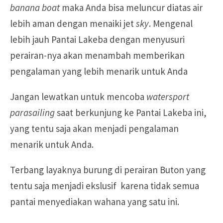
banana boat
maka Anda bisa meluncur diatas air
lebih aman dengan menaiki jet
sky
. Mengenal
lebih jauh Pantai Lakeba dengan menyusuri
perairan-nya akan menambah memberikan
pengalaman yang lebih menarik untuk Anda
Jangan lewatkan untuk mencoba
watersport
parasailing
saat berkunjung ke Pantai Lakeba ini,
yang tentu saja akan menjadi pengalaman
menarik untuk Anda.
Terbang layaknya burung di perairan Buton yang
tentu saja menjadi ekslusif karena tidak semua
pantai menyediakan wahana yang satu ini.