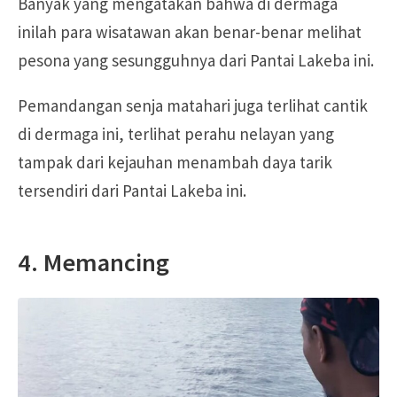
Banyak yang mengatakan bahwa di dermaga
inilah para wisatawan akan benar-benar melihat
pesona yang sesungguhnya dari Pantai Lakeba ini.
Pemandangan senja matahari juga terlihat cantik
di dermaga ini, terlihat perahu nelayan yang
tampak dari kejauhan menambah daya tarik
tersendiri dari Pantai Lakeba ini.
4. Memancing