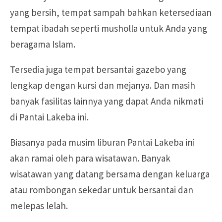
yang bersih, tempat sampah bahkan ketersediaan
tempat ibadah seperti musholla untuk Anda yang
beragama Islam.
Tersedia juga tempat bersantai gazebo yang
lengkap dengan kursi dan mejanya. Dan masih
banyak fasilitas lainnya yang dapat Anda nikmati
di Pantai Lakeba ini.
Biasanya pada musim liburan Pantai Lakeba ini
akan ramai oleh para wisatawan. Banyak
wisatawan yang datang bersama dengan keluarga
atau rombongan sekedar untuk bersantai dan
melepas lelah.