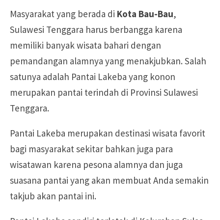
Masyarakat yang berada di
Kota Bau-Bau
,
Sulawesi Tenggara harus berbangga karena
memiliki banyak wisata bahari dengan
pemandangan alamnya yang menakjubkan. Salah
satunya adalah Pantai Lakeba yang konon
merupakan pantai terindah di Provinsi Sulawesi
Tenggara.
Pantai Lakeba merupakan destinasi wisata favorit
bagi masyarakat sekitar bahkan juga para
wisatawan karena pesona alamnya dan juga
suasana pantai yang akan membuat Anda semakin
takjub akan pantai ini.