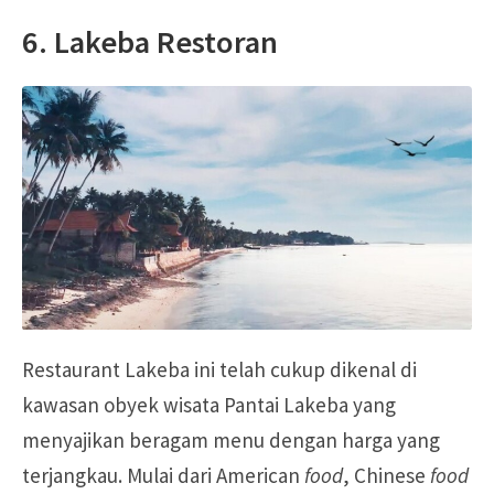
6. Lakeba Restoran
Restaurant Lakeba ini telah cukup dikenal di
kawasan obyek wisata Pantai Lakeba yang
menyajikan beragam menu dengan harga yang
terjangkau. Mulai dari American
food
, Chinese
food