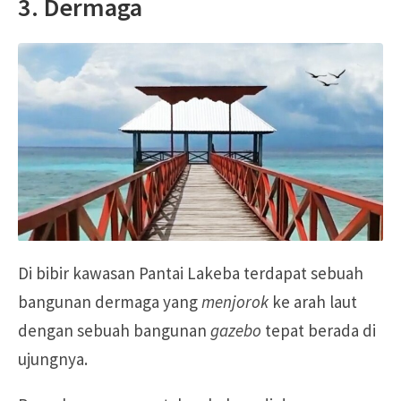
3. Dermaga
Di bibir kawasan Pantai Lakeba terdapat sebuah
bangunan dermaga yang
menjorok
ke arah laut
dengan sebuah bangunan
gazebo
tepat berada di
ujungnya.