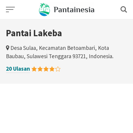
Skip
to
content
Pantai Lakeba
Desa Sulaa, Kecamatan Betoambari, Kota
Baubau, Sulawesi Tenggara 93721, Indonesia.
20 Ulasan