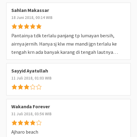
Sahlan Makassar
18 Juni 2018, 00:14 WIB
Pantainya tdk terlalu panjang tp lumayan bersih,
airnya jernih. Hanya sj klw mw mandi jgn terlalu ke
tengah krn ada banyak karang di tengah lautnya…
Sayyid Ayatullah
11 Juli 2018, 01:03 WIB
Wakanda Forever
31 Juli 2018, 03:56 WIB
Ajharo beach