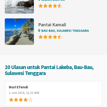
Pantai Kamali
BAU-BAU, SULAWESI TENGGARA
20 Ulasan untuk Pantai Lakeba, Bau-Bau,
Sulawesi Tenggara
Nuri Efendi
2 Juni 2018, 21:23 WIB