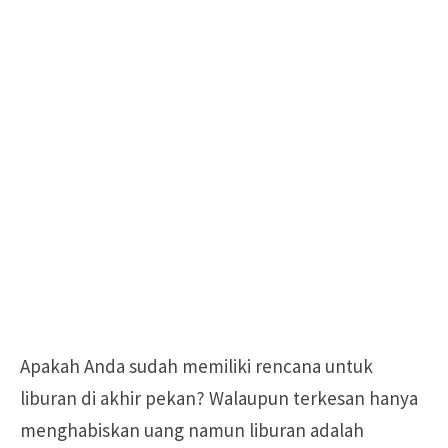
Apakah Anda sudah memiliki rencana untuk
liburan di akhir pekan? Walaupun terkesan hanya
menghabiskan uang namun liburan adalah