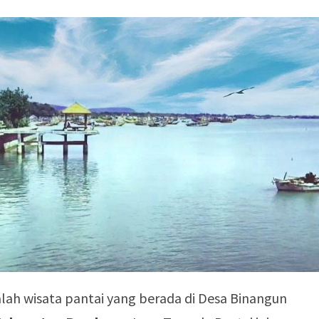
lah wisata pantai yang berada di Desa Binangun