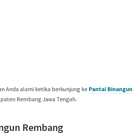
an Anda alami ketika berkunjung ke
Pantai Binangun
bupaten Rembang Jawa Tengah.
angun Rembang