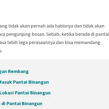
ng tidak akan pernah ada habisnya dan tidak akan
a pengunjung bosan. Sebab, ketika berada di pantai
asa lebih lega perasaannya dan bisa memandang
.
ngun Rembang
Masuk Pantai Binangun
Lokasi Pantai Binangun
 di Pantai Binangun