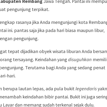
Kabupaten Rembang
Jawa Tengah. Pantai ini mempu
t pengunjung terpikat.
k lengkap rasanya jika Anda mengunjungi kota Remban
ai ini. pantas saja jika pada hari biasa maupun libur,
 dengan pengunjung.
gat tepat dijadikan obyek wisata liburan Anda bersa
-orang tersayang. Keindahan yang
disuguhkan
memili
 pengunjung. Terutama bagi Anda yang sedang penat
ri-hari.
 berupa lautan lepas, ada pula bukit
legendaris
yakn
enambah keindahan bibir pantai. Bukit ini juga serin
 Layar dan memang sudah terkenal sejak dulu.