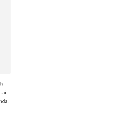
uh
tai
nda.