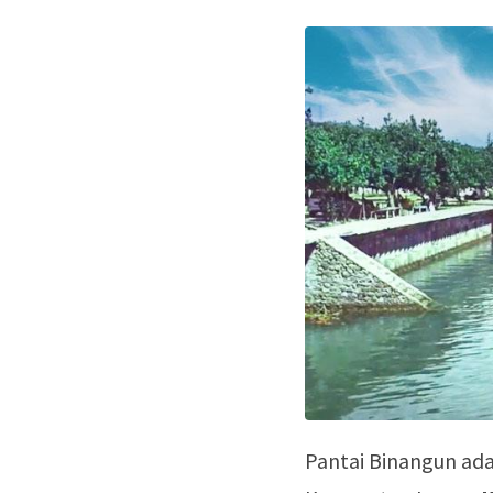
Pantai Binangun ada