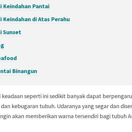
 Keindahan Pantai
 Keindahan di Atas Perahu
i Sunset
ng
eafood
Pantai Binangun
i keadaan seperti ini sedikit banyak dapat berpengar
dan kebugaran tubuh. Udaranya yang segar dan diser
gin akan memberikan warna tersendiri bagi tubuh A