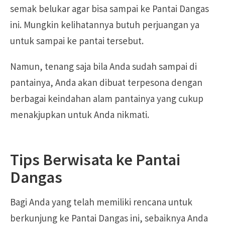
semak belukar agar bisa sampai ke Pantai Dangas
ini. Mungkin kelihatannya butuh perjuangan ya
untuk sampai ke pantai tersebut.
Namun, tenang saja bila Anda sudah sampai di
pantainya, Anda akan dibuat terpesona dengan
berbagai keindahan alam pantainya yang cukup
menakjupkan untuk Anda nikmati.
Tips Berwisata ke Pantai
Dangas
Bagi Anda yang telah memiliki rencana untuk
berkunjung ke Pantai Dangas ini, sebaiknya Anda