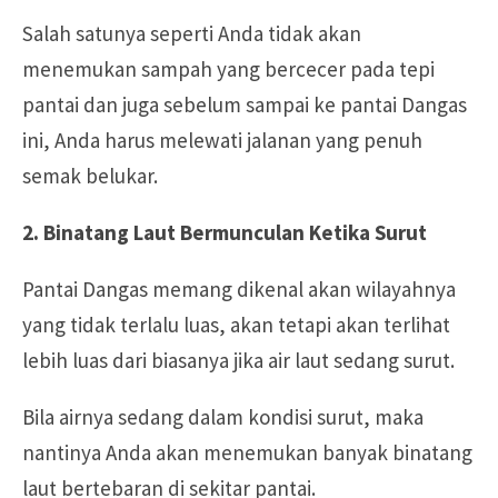
Salah satunya seperti Anda tidak akan
menemukan sampah yang bercecer pada tepi
pantai dan juga sebelum sampai ke pantai Dangas
ini, Anda harus melewati jalanan yang penuh
semak belukar.
2. Binatang Laut Bermunculan Ketika Surut
Pantai Dangas memang dikenal akan wilayahnya
yang tidak terlalu luas, akan tetapi akan terlihat
lebih luas dari biasanya jika air laut sedang surut.
Bila airnya sedang dalam kondisi surut, maka
nantinya Anda akan menemukan banyak binatang
laut bertebaran di sekitar pantai.