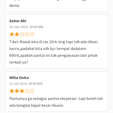
dunia.
Asbar Abr
10 Juni 2018, 20:08 WIB
Tiket Masuk kita di cas 10rb /org tapi tdk ada dikasi
karcis,padahal kita sdh byr tempat dudalam
600rb,apakah pantai ini tdk pengawasan dari pihak
terkait ya?
Wilia Siska
13 Juli 2018, 09:40 WIB
Pantainya ga sebagus pantai ekspetasi.. tapi boleh lah
ada bangkai kapal besar disana