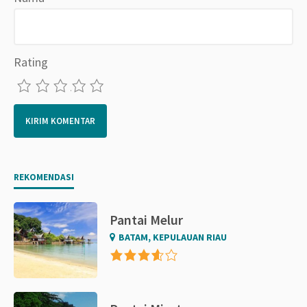
Rating
1
2
3
4
5
REKOMENDASI
Pantai Melur
BATAM, KEPULAUAN RIAU