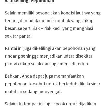
5. Dikelilingi Pepohonan
Selain memiliki pesona akan kondisi lautnya yang
tenang dan tidak memiliki ombak yang cukup
besar, seperti riak – riak kecil yang menghiasi
sekitar pantai.
Pantai ini juga dikelilingi akan pepohonan yang
rindang sehingga menjadikan udara disekitar
pantai cukup sejuk dan juga menjadi teduh.
Bahkan, Anda dapat juga memanfaatkan
pepohonan tersebut untuk berteduh dikala sinar
matahari sedang menyengat.
Selain itu tempat ini juga cocok untuk dijadikan