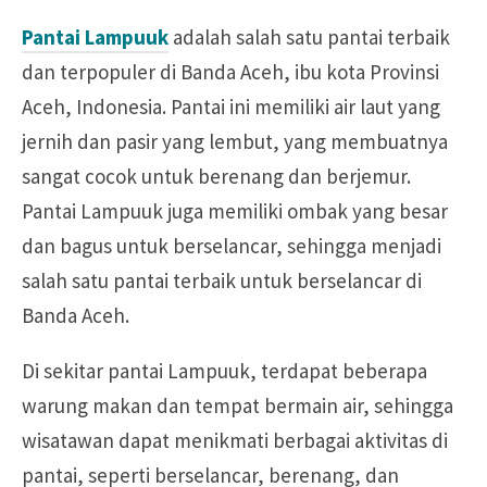
Pantai Lampuuk
adalah salah satu pantai terbaik
dan terpopuler di Banda Aceh, ibu kota Provinsi
Aceh, Indonesia. Pantai ini memiliki air laut yang
jernih dan pasir yang lembut, yang membuatnya
sangat cocok untuk berenang dan berjemur.
Pantai Lampuuk juga memiliki ombak yang besar
dan bagus untuk berselancar, sehingga menjadi
salah satu pantai terbaik untuk berselancar di
Banda Aceh.
Di sekitar pantai Lampuuk, terdapat beberapa
warung makan dan tempat bermain air, sehingga
wisatawan dapat menikmati berbagai aktivitas di
pantai, seperti berselancar, berenang, dan