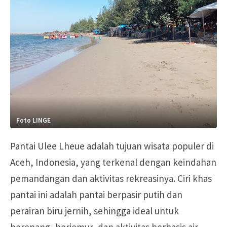
Foto LINGE
Pantai Ulee Lheue adalah tujuan wisata populer di
Aceh, Indonesia, yang terkenal dengan keindahan
pemandangan dan aktivitas rekreasinya. Ciri khas
pantai ini adalah pantai berpasir putih dan
perairan biru jernih, sehingga ideal untuk