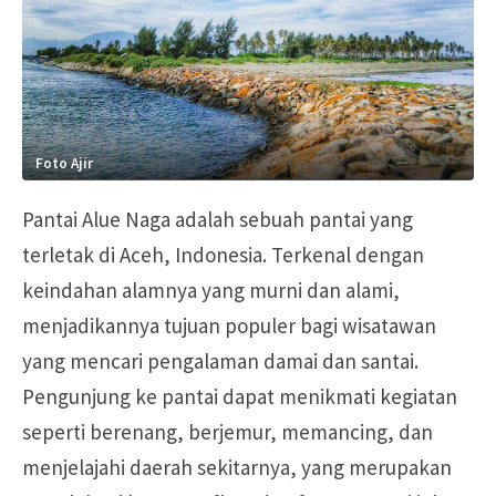
Foto Ajir
Pantai Alue Naga adalah sebuah pantai yang
terletak di Aceh, Indonesia. Terkenal dengan
keindahan alamnya yang murni dan alami,
menjadikannya tujuan populer bagi wisatawan
yang mencari pengalaman damai dan santai.
Pengunjung ke pantai dapat menikmati kegiatan
seperti berenang, berjemur, memancing, dan
menjelajahi daerah sekitarnya, yang merupakan