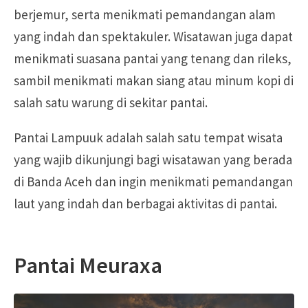
berjemur, serta menikmati pemandangan alam
yang indah dan spektakuler. Wisatawan juga dapat
menikmati suasana pantai yang tenang dan rileks,
sambil menikmati makan siang atau minum kopi di
salah satu warung di sekitar pantai.
Pantai Lampuuk adalah salah satu tempat wisata
yang wajib dikunjungi bagi wisatawan yang berada
di Banda Aceh dan ingin menikmati pemandangan
laut yang indah dan berbagai aktivitas di pantai.
Pantai Meuraxa