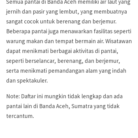
Semua pantai di Banda Aceh memiliki air laut yang
jernih dan pasir yang lembut, yang membuatnya
sangat cocok untuk berenang dan berjemur.
Beberapa pantai juga menawarkan fasilitas seperti
warung makan dan tempat bermain air. Wisatawan
dapat menikmati berbagai aktivitas di pantai,
seperti berselancar, berenang, dan berjemur,
serta menikmati pemandangan alam yang indah
dan spektakuler.
Note: Daftar ini mungkin tidak lengkap dan ada
pantai lain di Banda Aceh, Sumatra yang tidak
tercantum.