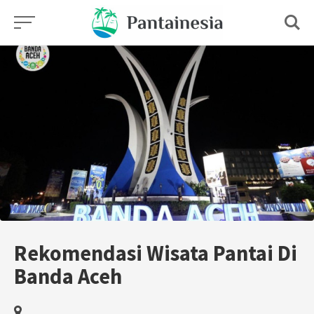
Skip
to
content
Rekomendasi Wisata Pantai Di
Banda Aceh