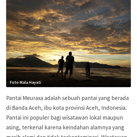
Foto Mala Hayati
Pantai Meuraxa adalah sebuah pantai yang berada
di Banda Aceh, ibu kota provinsi Aceh, Indonesia.
Pantai ini populer bagi wisatawan lokal maupun
asing, terkenal karena keindahan alamnya yang