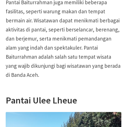
Pantai Baiturrahman juga memiliki beberapa
fasilitas, seperti warung makan dan tempat
bermain air. Wisatawan dapat menikmati berbagai
aktivitas di pantai, seperti berselancar, berenang,
dan berjemur, serta menikmati pemandangan
alam yang indah dan spektakuler. Pantai
Baiturrahman adalah salah satu tempat wisata
yang wajib dikunjungi bagi wisatawan yang berada
di Banda Aceh.
Pantai Ulee Lheue