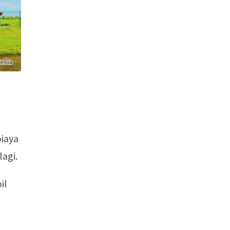
iaya
agi.
il