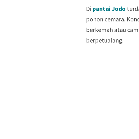
Di
pantai Jodo
terd
pohon cemara. Kondis
berkemah atau camp
berpetualang.