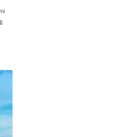
mi
ng