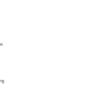
ai
n
ong