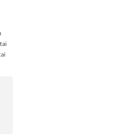
h
tai
ai