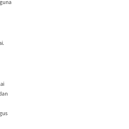
aguna
i.
ai
dan
gus