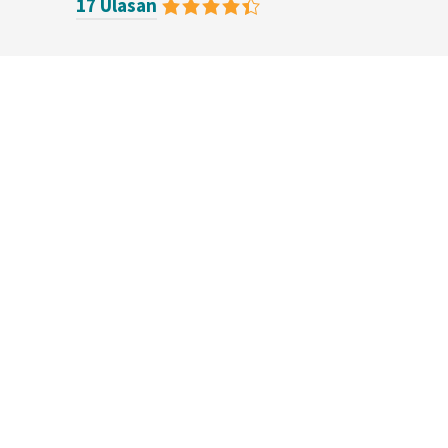
17 Ulasan