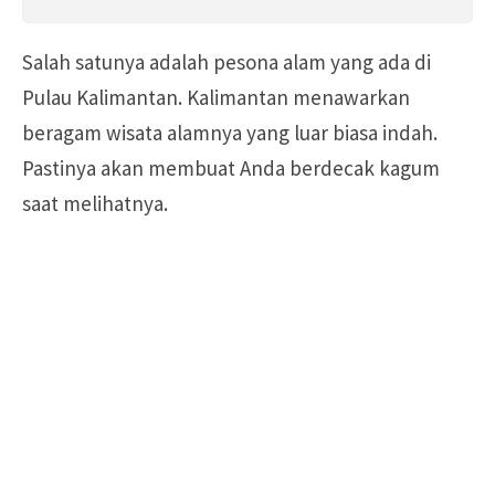
Salah satunya adalah pesona alam yang ada di
Pulau Kalimantan. Kalimantan menawarkan
beragam wisata alamnya yang luar biasa indah.
Pastinya akan membuat Anda berdecak kagum
saat melihatnya.