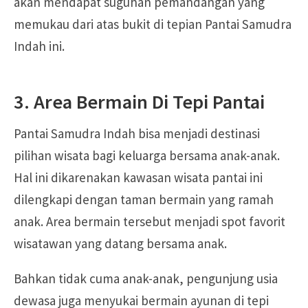
akan mendapat suguhan pemandangan yang
memukau dari atas bukit di tepian Pantai Samudra
Indah ini.
3. Area Bermain Di Tepi Pantai
Pantai Samudra Indah bisa menjadi destinasi
pilihan wisata bagi keluarga bersama anak-anak.
Hal ini dikarenakan kawasan wisata pantai ini
dilengkapi dengan taman bermain yang ramah
anak. Area bermain tersebut menjadi spot favorit
wisatawan yang datang bersama anak.
Bahkan tidak cuma anak-anak, pengunjung usia
dewasa juga menyukai bermain ayunan di tepi