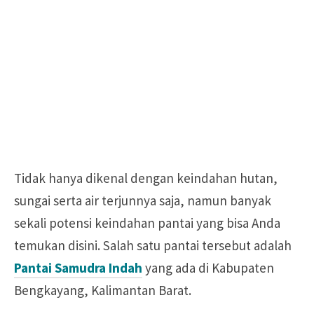
Tidak hanya dikenal dengan keindahan hutan,
sungai serta air terjunnya saja, namun banyak
sekali potensi keindahan pantai yang bisa Anda
temukan disini. Salah satu pantai tersebut adalah
Pantai Samudra Indah
yang ada di Kabupaten
Bengkayang, Kalimantan Barat.