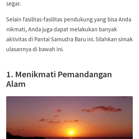
segar.
Selain fasilitas-fasilitas pendukung yang bisa Anda
nikmati, Anda juga dapat melakukan banyak
aktivitas di Pantai Samudra Baru ini. Silahkan simak
ulasannya di bawah ini.
1. Menikmati Pemandangan
Alam