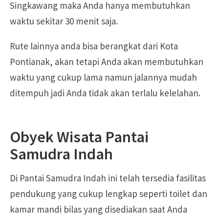
Singkawang maka Anda hanya membutuhkan
waktu sekitar 30 menit saja.
Rute lainnya anda bisa berangkat dari Kota
Pontianak, akan tetapi Anda akan membutuhkan
waktu yang cukup lama namun jalannya mudah
ditempuh jadi Anda tidak akan terlalu kelelahan.
Obyek Wisata Pantai
Samudra Indah
Di Pantai Samudra Indah ini telah tersedia fasilitas
pendukung yang cukup lengkap seperti toilet dan
kamar mandi bilas yang disediakan saat Anda