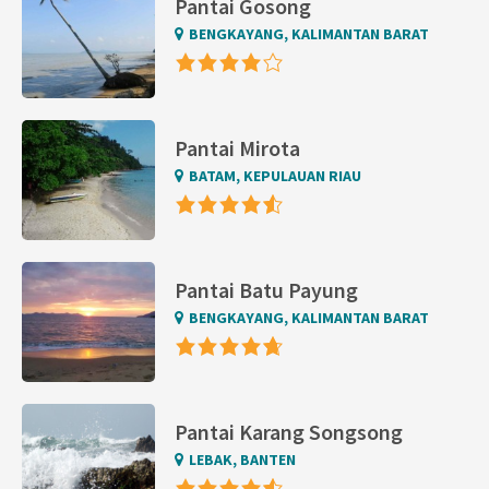
Pantai Gosong
BENGKAYANG, KALIMANTAN BARAT
Pantai Mirota
BATAM, KEPULAUAN RIAU
Pantai Batu Payung
BENGKAYANG, KALIMANTAN BARAT
Pantai Karang Songsong
LEBAK, BANTEN