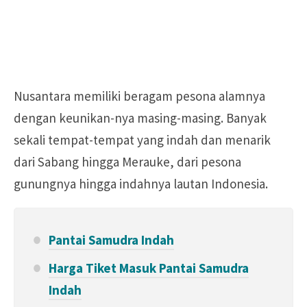
Nusantara memiliki beragam pesona alamnya
dengan keunikan-nya masing-masing. Banyak
sekali tempat-tempat yang indah dan menarik
dari Sabang hingga Merauke, dari pesona
gunungnya hingga indahnya lautan Indonesia.
Pantai Samudra Indah
Harga Tiket Masuk Pantai Samudra
Indah