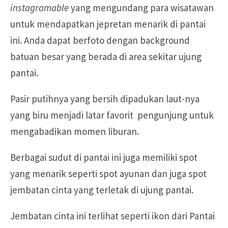
instagramable
yang mengundang para wisatawan
untuk mendapatkan jepretan menarik di pantai
ini. Anda dapat berfoto dengan background
batuan besar yang berada di area sekitar ujung
pantai.
Pasir putihnya yang bersih dipadukan laut-nya
yang biru menjadi latar favorit pengunjung untuk
mengabadikan momen liburan.
Berbagai sudut di pantai ini juga memiliki spot
yang menarik seperti spot ayunan dan juga spot
jembatan cinta yang terletak di ujung pantai.
Jembatan cinta ini terlihat seperti ikon dari Pantai