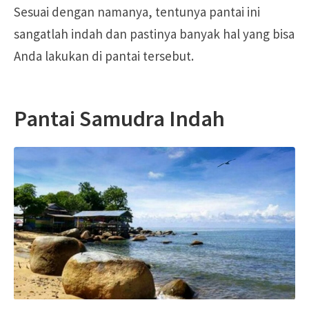
Sesuai dengan namanya, tentunya pantai ini
sangatlah indah dan pastinya banyak hal yang bisa
Anda lakukan di pantai tersebut.
Pantai Samudra Indah