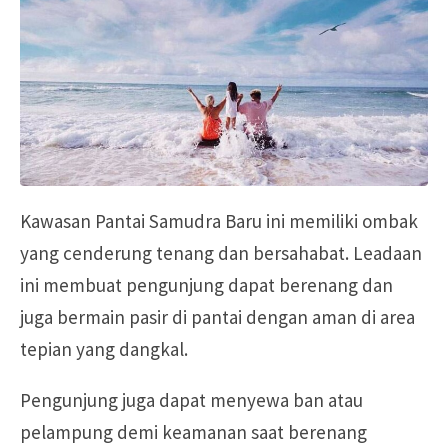
Kawasan Pantai Samudra Baru ini memiliki ombak
yang cenderung tenang dan bersahabat. Leadaan
ini membuat pengunjung dapat berenang dan
juga bermain pasir di pantai dengan aman di area
tepian yang dangkal.
Pengunjung juga dapat menyewa ban atau
pelampung demi keamanan saat berenang