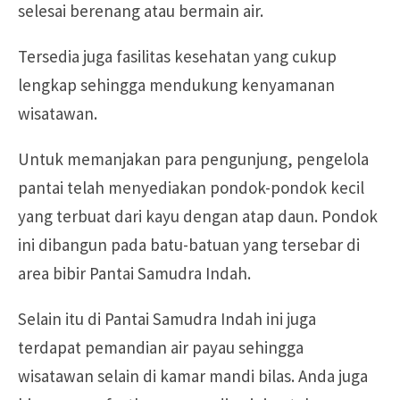
selesai berenang atau bermain air.
Tersedia juga fasilitas kesehatan yang cukup
lengkap sehingga mendukung kenyamanan
wisatawan.
Untuk memanjakan para pengunjung, pengelola
pantai telah menyediakan pondok-pondok kecil
yang terbuat dari kayu dengan atap daun. Pondok
ini dibangun pada batu-batuan yang tersebar di
area bibir Pantai Samudra Indah.
Selain itu di Pantai Samudra Indah ini juga
terdapat pemandian air payau sehingga
wisatawan selain di kamar mandi bilas. Anda juga