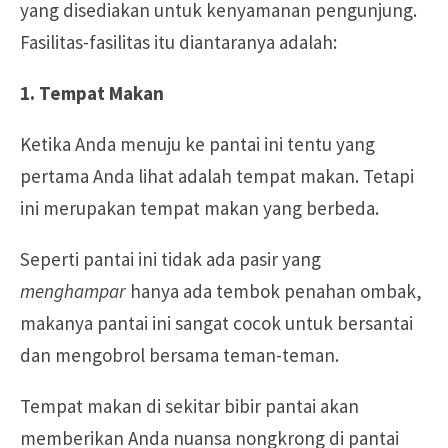
yang disediakan untuk kenyamanan pengunjung.
Fasilitas-fasilitas itu diantaranya adalah:
1. Tempat Makan
Ketika Anda menuju ke pantai ini tentu yang
pertama Anda lihat adalah tempat makan. Tetapi
ini merupakan tempat makan yang berbeda.
Seperti pantai ini tidak ada pasir yang
menghampar
hanya ada tembok penahan ombak,
makanya pantai ini sangat cocok untuk bersantai
dan mengobrol bersama teman-teman.
Tempat makan di sekitar bibir pantai akan
memberikan Anda nuansa nongkrong di pantai