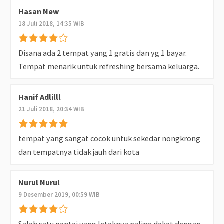
Hasan New
18 Juli 2018, 14:35 WIB
Disana ada 2 tempat yang 1 gratis dan yg 1 bayar.
Tempat menarik untuk refreshing bersama keluarga.
Hanif Adlilll
21 Juli 2018, 20:34 WIB
tempat yang sangat cocok untuk sekedar nongkrong
dan tempatnya tidak jauh dari kota
Nurul Nurul
9 Desember 2019, 00:59 WIB