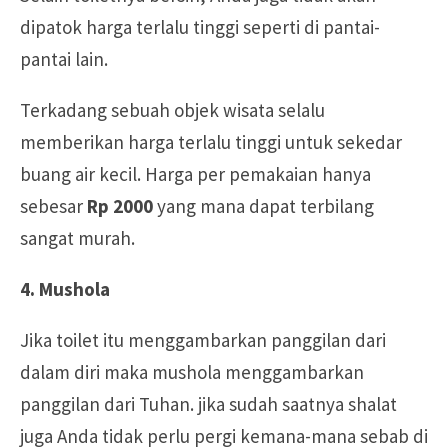
dipatok harga terlalu tinggi seperti di pantai-
pantai lain.
Terkadang sebuah objek wisata selalu
memberikan harga terlalu tinggi untuk sekedar
buang air kecil. Harga per pemakaian hanya
sebesar
Rp 2000
yang mana dapat terbilang
sangat murah.
4. Mushola
Jika toilet itu menggambarkan panggilan dari
dalam diri maka mushola menggambarkan
panggilan dari Tuhan. jika sudah saatnya shalat
juga Anda tidak perlu pergi kemana-mana sebab di