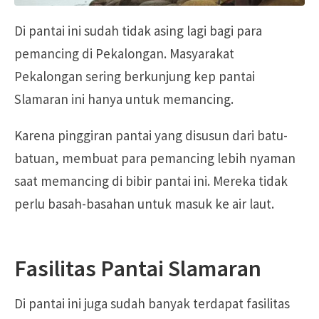
Di pantai ini sudah tidak asing lagi bagi para
pemancing di Pekalongan. Masyarakat
Pekalongan sering berkunjung kep pantai
Slamaran ini hanya untuk memancing.
Karena pinggiran pantai yang disusun dari batu-
batuan, membuat para pemancing lebih nyaman
saat memancing di bibir pantai ini. Mereka tidak
perlu basah-basahan untuk masuk ke air laut.
Fasilitas Pantai Slamaran
Di pantai ini juga sudah banyak terdapat fasilitas