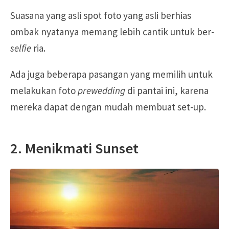
Suasana yang asli spot foto yang asli berhias
ombak nyatanya memang lebih cantik untuk ber-
selfie
ria.
Ada juga beberapa pasangan yang memilih untuk
melakukan foto
prewedding
di pantai ini, karena
mereka dapat dengan mudah membuat set-up.
2. Menikmati Sunset