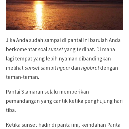
Jika Anda sudah sampai di pantai ini barulah Anda
berkomentar soal
sunset
yang terlihat. Di mana
lagi tempat yang lebih nyaman dibandingkan
melihat
sunset
sambil
ngopi
dan
ngobrol
dengan
teman-teman.
Pantai Slamaran selalu memberikan
pemandangan yang cantik ketika penghujung hari
tiba.
Ketika sunset hadir di pantai ini, keindahan Pantai