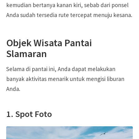
kemudian bertanya kanan kiri, sebab dari ponsel
Anda sudah tersedia rute tercepat menuju kesana.
Objek Wisata Pantai
Slamaran
Selama di pantai ini, Anda dapat melakukan
banyak aktivitas menarik untuk mengisi liburan
Anda.
1. Spot Foto