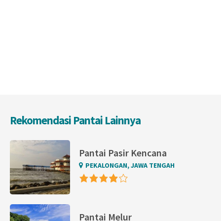
Rekomendasi Pantai Lainnya
Pantai Pasir Kencana
PEKALONGAN, JAWA TENGAH
Pantai Melur