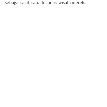
sebagai salah satu destinasi wisata mereka.