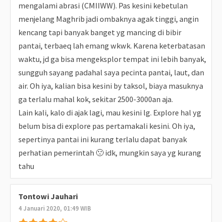
mengalami abrasi (CMIIWW). Pas kesini kebetulan
menjelang Maghrib jadi ombaknya agak tinggi, angin
kencang tapi banyak banget yg mancing di bibir
pantai, terbaeq lah emang wkwk. Karena keterbatasan
waktu, jd ga bisa mengeksplor tempat ini lebih banyak,
sungguh sayang padahal saya pecinta pantai, laut, dan
air. Oh iya, kalian bisa kesini by taksol, biaya masuknya
ga terlalu mahal kok, sekitar 2500-3000an aja.
Lain kali, kalo di ajak lagi, mau kesini lg. Explore hal yg
belum bisa di explore pas pertamakali kesini. Oh iya,
sepertinya pantai ini kurang terlalu dapat banyak
perhatian pemerintah 🙁 idk, mungkin saya yg kurang
tahu
Tontowi Jauhari
4 Januari 2020, 01:49 WIB