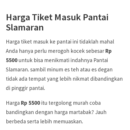
Harga Tiket Masuk Pantai
Slamaran
Harga tiket masuk ke pantai ini tidaklah mahal
Anda hanya perlu merogoh kocek sebesar
Rp
5500
untuk bisa menikmati indahnya Pantai
Slamaran. sambil minum es teh atau es degan
tidak ada tempat yang lebih nikmat dibandingkan
di pinggir pantai.
Harga
Rp 5500
itu tergolong murah coba
bandingkan dengan harga martabak? Jauh
berbeda serta lebih memuaskan.