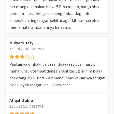
per orang dikenakan biaya 5 Ribu rupiah, harga bisa
berubah sesuai kebijakan pengelola.. . Jagalah
kebersihan lingkungan sekitar agar kita semua bisa
menikmati keindahannya bersama.
Mulyadi Hafy
17 Juni 2018, 05:06 WIB
Pantainya ombaknya besar ,biaya retibusi masuk
mahal untuk tempat dengan fasilitas yg minim biaya
per orang 7500, untuk air mandi bilas keluarnya sangat
tidak layak sangat kecil kecewaaaa
Atiqah Zahra
21 Juni 2018, 04:37 WIB