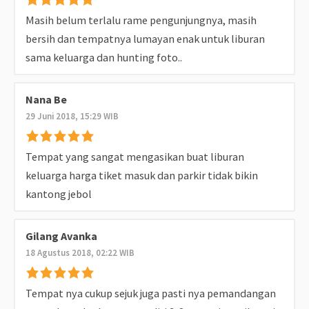
Masih belum terlalu rame pengunjungnya, masih
bersih dan tempatnya lumayan enak untuk liburan
sama keluarga dan hunting foto..
Nana Be
29 Juni 2018, 15:29 WIB
Tempat yang sangat mengasikan buat liburan
keluarga harga tiket masuk dan parkir tidak bikin
kantong jebol
Gilang Avanka
18 Agustus 2018, 02:22 WIB
Tempat nya cukup sejuk juga pasti nya pemandangan