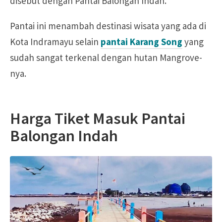
disebut dengan Pantai Balongan Indah.
Pantai ini menambah destinasi wisata yang ada di
Kota Indramayu selain
pantai Karang Song
yang
sudah sangat terkenal dengan hutan Mangrove-
nya.
Harga Tiket Masuk Pantai
Balongan Indah