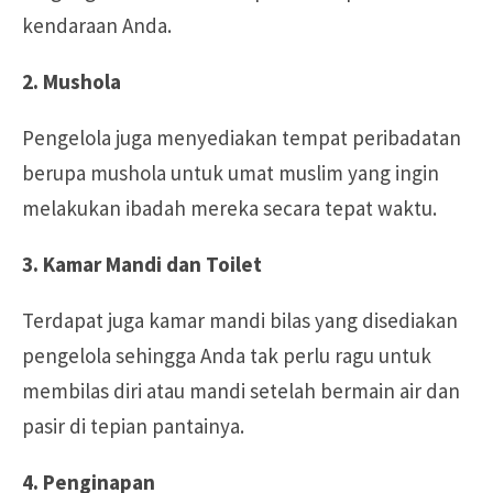
kendaraan Anda.
2. Mushola
Pengelola juga menyediakan tempat peribadatan
berupa mushola untuk umat muslim yang ingin
melakukan ibadah mereka secara tepat waktu.
3. Kamar Mandi dan Toilet
Terdapat juga kamar mandi bilas yang disediakan
pengelola sehingga Anda tak perlu ragu untuk
membilas diri atau mandi setelah bermain air dan
pasir di tepian pantainya.
4. Penginapan