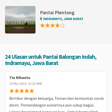
Pantai Plentong
INDRAMAYU, JAWA BARAT
24 Ulasan untuk Pantai Balongan Indah,
Indramayu, Jawa Barat
Tio Rihanto
10 Mei 2018, 23:23 WIB
Berlibur dengan keluarga, Teman dan komunitas cocok
disini.. Pemandangan sunsetnya pun cukup bagus..
Lokasi dan tempat lumayan luas.. Untuk harga tiket