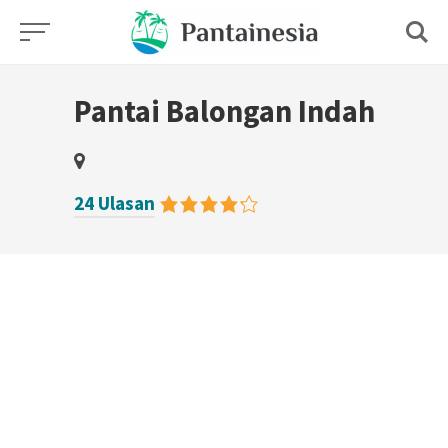
Skip
to
content
Pantai Balongan Indah
24 Ulasan