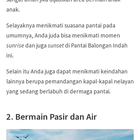
anak.
Selayaknya menikmati suasana pantai pada
umumnya, Anda juda bisa menikmati momen
sunrise
dan juga
sunset
di Pantai Balongan Indah
ini.
Selain itu Anda juga dapat menikmati keindahan
lainnya berupa pemandangan kapal-kapal nelayan
yang sedang berlabuh di dermaga pantai.
2. Bermain Pasir dan Air