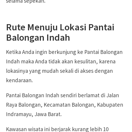
selama sepekan.
Rute Menuju Lokasi Pantai
Balongan Indah
Ketika Anda ingin berkunjung ke Pantai Balongan
Indah maka Anda tidak akan kesulitan, karena
lokasinya yang mudah sekali di akses dengan
kendaraan.
Pantai Balongan Indah sendiri berlamat di Jalan
Raya Balongan, Kecamatan Balongan, Kabupaten
Indramayu, Jawa Barat.
Kawasan wisata ini berjarak kurang lebih 10