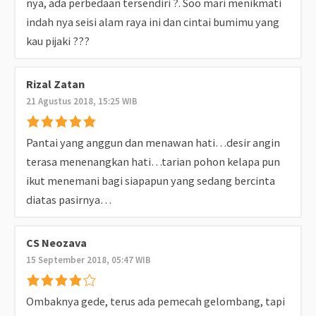
nya, ada perbedaan tersendiri ?. Soo mari menikmati
indah nya seisi alam raya ini dan cintai bumimu yang
kau pijaki ???
Rizal Zatan
21 Agustus 2018, 15:25 WIB
Pantai yang anggun dan menawan hati…desir angin
terasa menenangkan hati…tarian pohon kelapa pun
ikut menemani bagi siapapun yang sedang bercinta
diatas pasirnya…
CS Neozava
15 September 2018, 05:47 WIB
Ombaknya gede, terus ada pemecah gelombang, tapi