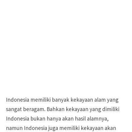
Indonesia memiliki banyak kekayaan alam yang
sangat beragam. Bahkan kekayaan yang dimiliki
Indonesia bukan hanya akan hasil alamnya,
namun Indonesia juga memiliki kekayaan akan