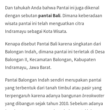
Dan tahukah Anda bahwa Pantai ini juga dikenal
dengan sebutan
pantai Bali
. Dimana keberadaan
wisata pantai ini telah menguatkan citra
Indramayu sebagai Kota Wisata.
Kenapa disebut Pantai Bali karena singkatan dari
Balongan Indah, dimana pantai ini terletak di Desa
Balongan II, Kecamatan Balongan, Kabupaten
Indramayu, Jawa Barat.
Pantai Balongan Indah sendiri merupakan pantai
yang terbentuk dari tanah timbul atau pasir yang
terpengaruh karena adanya bangunan
breakwater
yang dibangun sejak tahun 2010. Sebelum adanya