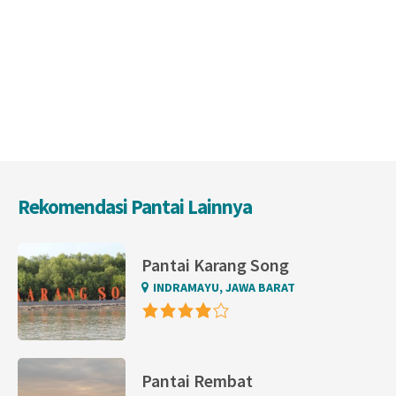
Rekomendasi Pantai Lainnya
Pantai Karang Song
INDRAMAYU, JAWA BARAT
Pantai Rembat