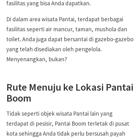
fasilitas yang bisa Anda dapatkan.
Di dalam area wisata Pantai, terdapat berbagai
fasilitas seperti air mancur, taman, mushola dan
toilet. Anda juga dapat bersantai di gazebo-gazebo
yang telah disediakan oleh pengelola.
Menyenangkan, bukan?
Rute Menuju ke Lokasi Pantai
Boom
Tidak seperti objek wisata Pantai lain yang
terdapat di pesisir, Pantai Boom terletak di pusat
kota sehingga Anda tidak perlu bersusah payah