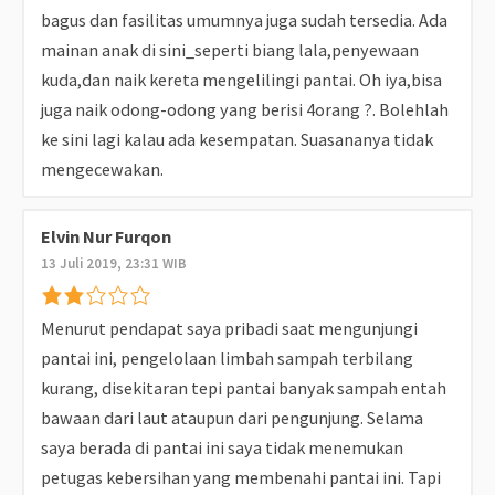
bagus dan fasilitas umumnya juga sudah tersedia. Ada
mainan anak di sini_seperti biang lala,penyewaan
kuda,dan naik kereta mengelilingi pantai. Oh iya,bisa
juga naik odong-odong yang berisi 4orang ?. Bolehlah
ke sini lagi kalau ada kesempatan. Suasananya tidak
mengecewakan.
Elvin Nur Furqon
13 Juli 2019, 23:31 WIB
Menurut pendapat saya pribadi saat mengunjungi
pantai ini, pengelolaan limbah sampah terbilang
kurang, disekitaran tepi pantai banyak sampah entah
bawaan dari laut ataupun dari pengunjung. Selama
saya berada di pantai ini saya tidak menemukan
petugas kebersihan yang membenahi pantai ini. Tapi