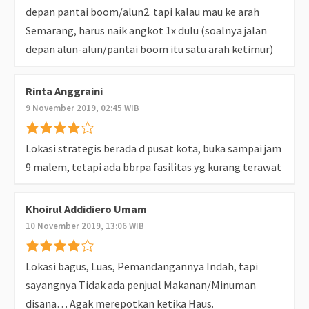
depan pantai boom/alun2. tapi kalau mau ke arah
Semarang, harus naik angkot 1x dulu (soalnya jalan
depan alun-alun/pantai boom itu satu arah ketimur)
Rinta Anggraini
9 November 2019, 02:45 WIB
Lokasi strategis berada d pusat kota, buka sampai jam
9 malem, tetapi ada bbrpa fasilitas yg kurang terawat
Khoirul Addidiero Umam
10 November 2019, 13:06 WIB
Lokasi bagus, Luas, Pemandangannya Indah, tapi
sayangnya Tidak ada penjual Makanan/Minuman
disana… Agak merepotkan ketika Haus.