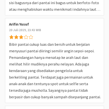
sisi bagusnya dari pantai ini bagus untuk berfoto-foto
atau menghabiskan waktu menikmati indahnya laut…
Arifin Yusuf
20 Juli 2019, 23:43 WIB
Bibir pantai cukup luas dan bersih untuk berjalan
menyusuri pantai diiringi semilir angin sepoi-sepoi.
Pemandangan hanya menatap ke arah laut dan
melihat hilir mudiknya perahu nelayan. Ada juga
kendaraan yang disediakan pengelola untuk
berkeliling pantai. Terdapat juga permainan untuk
anak-anak dan tentunya spot untuk selfie serta
tersedia juga musholla. Sayangnya pantai tidak
berpasir dan cukup banyak sampah disepanjang pantai.