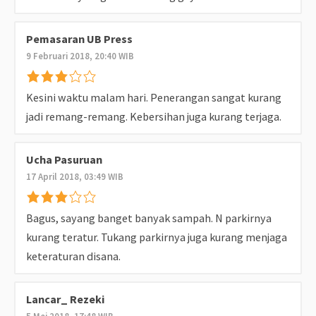
Pemasaran UB Press
9 Februari 2018, 20:40 WIB
Kesini waktu malam hari. Penerangan sangat kurang
jadi remang-remang. Kebersihan juga kurang terjaga.
Ucha Pasuruan
17 April 2018, 03:49 WIB
Bagus, sayang banget banyak sampah. N parkirnya
kurang teratur. Tukang parkirnya juga kurang menjaga
keteraturan disana.
Lancar_ Rezeki