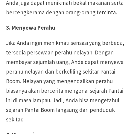
Anda juga dapat menikmati bekal makanan serta
bercengkerama dengan orang-orang tercinta.
3. Menyewa Perahu
Jika Anda ingin menikmati sensasi yang berbeda,
tersedia persewaan perahu nelayan. Dengan
membayar sejumlah uang, Anda dapat menyewa
perahu nelayan dan berkeliling sekitar Pantai
Boom. Nelayan yang mengendalikan perahu
biasanya akan bercerita mengenai sejarah Pantai
ini di masa lampau. Jadi, Anda bisa mengetahui
sejarah Pantai Boom langsung dari penduduk
sekitar.