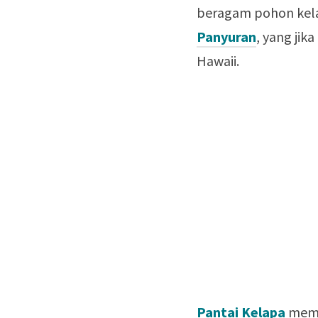
beragam pohon kelap
Panyuran
, yang jik
Hawaii.
Pantai Kelapa
memi