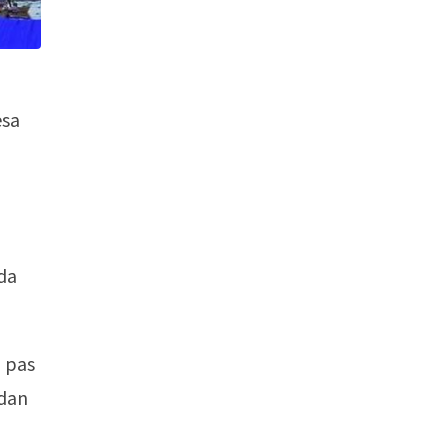
esa
u
da
 pas
 dan