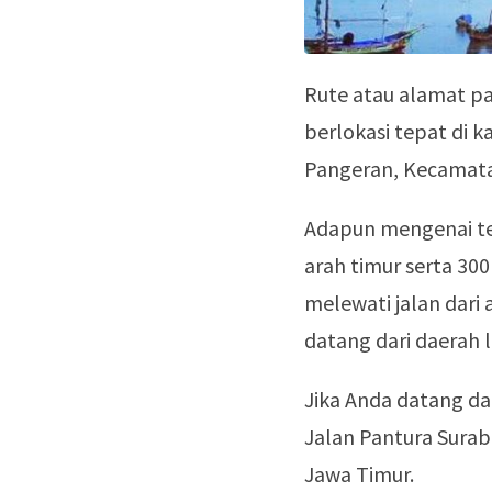
Rute atau alamat pan
berlokasi tepat di k
Pangeran, Kecamata
Adapun mengenai tem
arah timur serta 300
melewati jalan dari
datang dari daerah 
J
ika Anda datang d
Jalan Pantura Sura
Jawa Timur.