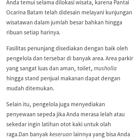
Anda temui selama dilokasi wisata, karena Pantai
Ocarina Batam telah didesain melayani kunjungan
wisatawan dalam jumlah besar bahkan hingga
ribuan setiap harinya.
Fasilitas penunjang disediakan dengan baik oleh
pengelola dan tersebar di banyak area. Area parkir
yang sangat luas dan aman, toilet,
musholla
hingga stand penjual makanan dapat dengan
mudah ditemukan.
Selain itu, pengelola juga menyediakan
penyewaan sepeda jika Anda merasa lelah atau
sekedar ingin latihan otot kaki untuk olah
raga.Dan banyak
keseruan
lainnya yang bisa Anda