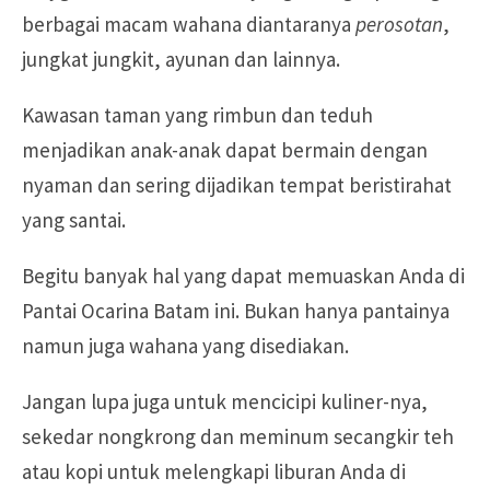
berbagai macam wahana diantaranya
perosotan
,
jungkat jungkit, ayunan dan lainnya.
Kawasan taman yang rimbun dan teduh
menjadikan anak-anak dapat bermain dengan
nyaman dan sering dijadikan tempat beristirahat
yang santai.
Begitu banyak hal yang dapat memuaskan Anda di
Pantai Ocarina Batam ini. Bukan hanya pantainya
namun juga wahana yang disediakan.
Jangan lupa juga untuk mencicipi kuliner-nya,
sekedar nongkrong dan meminum secangkir teh
atau kopi untuk melengkapi liburan Anda di