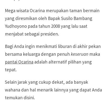
Mega wisata Ocarina merupakan taman bermain
yang diresmikan oleh Bapak Susilo Bambang
Yudhoyono pada tahun 2008 yang lalu saat
menjabat sebagai presiden.
Bagi Anda ingin menikmati liburan di akhir pekan
bersama keluarga dengan penuh
keseruan
maka
pantai Ocarina
adalah alternatif pilihan yang
tepat.
Selain jarak yang cukup dekat, ada banyak
wahana dan hal menarik lainnya yang dapat Anda
temukan disini.