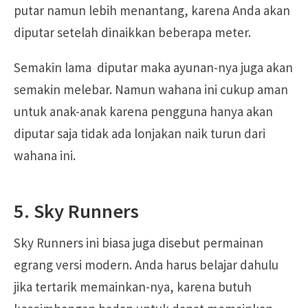
putar namun lebih menantang, karena Anda akan
diputar setelah dinaikkan beberapa meter.
Semakin lama diputar maka ayunan-nya juga akan
semakin melebar. Namun wahana ini cukup aman
untuk anak-anak karena pengguna hanya akan
diputar saja tidak ada lonjakan naik turun dari
wahana ini.
5. Sky Runners
Sky Runners ini biasa juga disebut permainan
egrang versi modern. Anda harus belajar dahulu
jika tertarik memainkan-nya, karena butuh