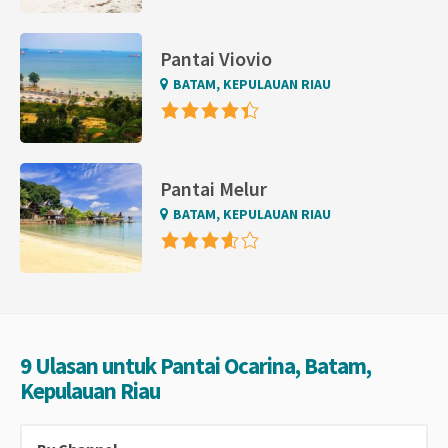
Pantai Viovio
BATAM, KEPULAUAN RIAU
Pantai Melur
BATAM, KEPULAUAN RIAU
9 Ulasan untuk Pantai Ocarina, Batam,
Kepulauan Riau