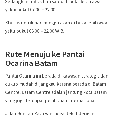
Sedangkan untuk hari sabtu di buka lebih awal
yakni pukul 07.00 – 22.00.
Khusus untuk hari minggu akan di buka lebih awal
yaitu pukul 06.00 – 22.00 WIB.
Rute Menuju ke Pantai
Ocarina Batam
Pantai Ocarina ini berada di kawasan strategis dan
cukup mudah di jangkau karena berada di Batam
Centre. Batam Centre adalah jantung kota Batam
yang juga terdapat pelabuhan internasional.
Jalan Bungan Raya yang juga dekat dengan