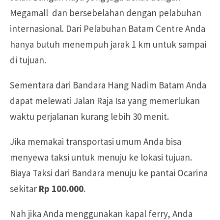
Megamall dan bersebelahan dengan pelabuhan
internasional. Dari Pelabuhan Batam Centre Anda
hanya butuh menempuh jarak 1 km untuk sampai
di tujuan.
Sementara dari Bandara Hang Nadim Batam Anda
dapat melewati Jalan Raja Isa yang memerlukan
waktu perjalanan kurang lebih 30 menit.
Jika memakai transportasi umum Anda bisa
menyewa taksi untuk menuju ke lokasi tujuan.
Biaya Taksi dari Bandara menuju ke pantai Ocarina
sekitar
Rp 100.000
.
Nah jika Anda menggunakan kapal ferry, Anda