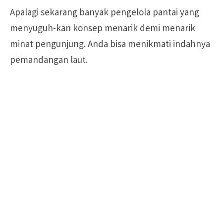
Apalagi sekarang banyak pengelola pantai yang
menyuguh-kan konsep menarik demi menarik
minat pengunjung. Anda bisa menikmati indahnya
pemandangan laut.