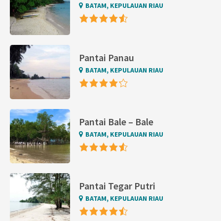
BATAM, KEPULAUAN RIAU
Pantai Panau
BATAM, KEPULAUAN RIAU
Pantai Bale – Bale
BATAM, KEPULAUAN RIAU
Pantai Tegar Putri
BATAM, KEPULAUAN RIAU