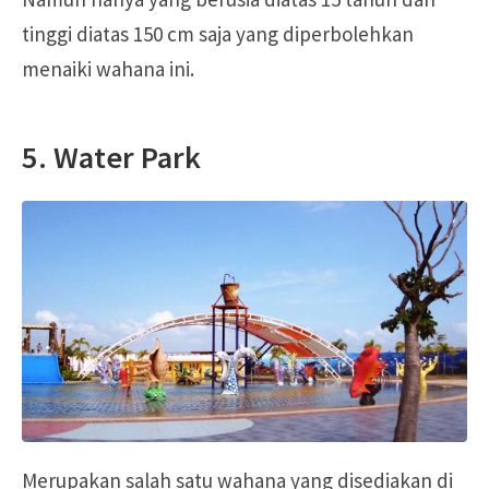
tinggi diatas 150 cm saja yang diperbolehkan
menaiki wahana ini.
5. Water Park
Merupakan salah satu wahana yang disediakan di