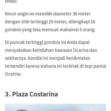
Wheel
.
Kincir angin ini memiliki diameter 30 meter
dengan titik tertinggi 25 meter, dilengkapi 16
gondola
yang bisa memuat maksimal 5 orang.
Di puncak tertinggi
gondola
ini Anda dapat
menyaksikan keindahan kawasan Ocarina dan
sekitarnya. Kondisi ini menjadi kenikmatan
tersendiri karena wahana ini terletak di tepi pantai
Ocarina.
3. Plaza Costarina