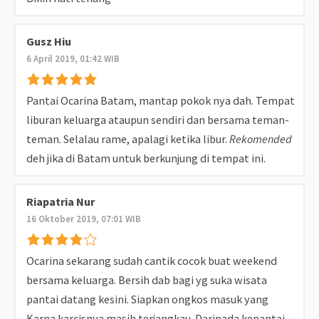
Gusz Hiu
6 April 2019, 01:42 WIB
Pantai Ocarina Batam, mantap pokok nya dah. Tempat
liburan keluarga ataupun sendiri dan bersama teman-
teman. Selalau rame, apalagi ketika libur.
Rekomended
deh jika di Batam untuk berkunjung di tempat ini.
Riapatria Nur
16 Oktober 2019, 07:01 WIB
Ocarina sekarang sudah cantik cocok buat weekend
bersama keluarga. Bersih dab bagi yg suka wisata
pantai datang kesini. Siapkan ongkos masuk yang
Karna karcisnya masih terjangkau. Daripada kepantai