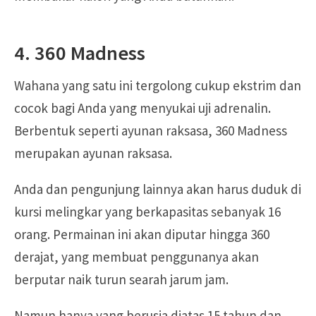
4. 360 Madness
Wahana yang satu ini tergolong cukup ekstrim dan
cocok bagi Anda yang menyukai uji adrenalin.
Berbentuk seperti ayunan raksasa, 360 Madness
merupakan ayunan raksasa.
Anda dan pengunjung lainnya akan harus duduk di
kursi melingkar yang berkapasitas sebanyak 16
orang. Permainan ini akan diputar hingga 360
derajat, yang membuat penggunanya akan
berputar naik turun searah jarum jam.
Namun hanya yang berusia diatas 15 tahun dan