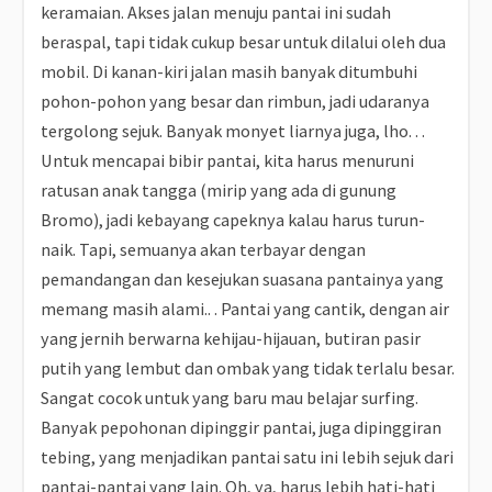
keramaian. Akses jalan menuju pantai ini sudah
beraspal, tapi tidak cukup besar untuk dilalui oleh dua
mobil. Di kanan-kiri jalan masih banyak ditumbuhi
pohon-pohon yang besar dan rimbun, jadi udaranya
tergolong sejuk. Banyak monyet liarnya juga, lho. . .
Untuk mencapai bibir pantai, kita harus menuruni
ratusan anak tangga (mirip yang ada di gunung
Bromo), jadi kebayang capeknya kalau harus turun-
naik. Tapi, semuanya akan terbayar dengan
pemandangan dan kesejukan suasana pantainya yang
memang masih alami.. . Pantai yang cantik, dengan air
yang jernih berwarna kehijau-hijauan, butiran pasir
putih yang lembut dan ombak yang tidak terlalu besar.
Sangat cocok untuk yang baru mau belajar surfing.
Banyak pepohonan dipinggir pantai, juga dipinggiran
tebing, yang menjadikan pantai satu ini lebih sejuk dari
pantai-pantai yang lain. Oh, ya, harus lebih hati-hati