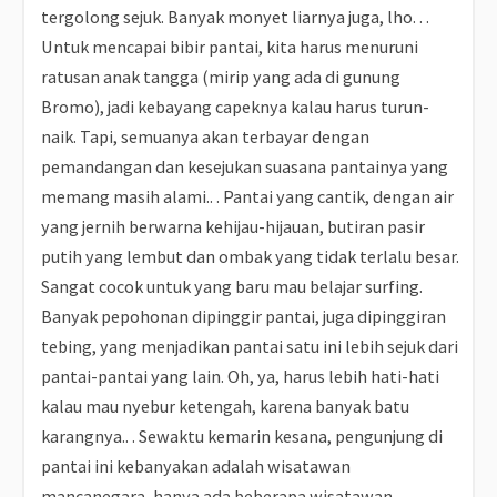
tergolong sejuk. Banyak monyet liarnya juga, lho. . .
Untuk mencapai bibir pantai, kita harus menuruni
ratusan anak tangga (mirip yang ada di gunung
Bromo), jadi kebayang capeknya kalau harus turun-
naik. Tapi, semuanya akan terbayar dengan
pemandangan dan kesejukan suasana pantainya yang
memang masih alami.. . Pantai yang cantik, dengan air
yang jernih berwarna kehijau-hijauan, butiran pasir
putih yang lembut dan ombak yang tidak terlalu besar.
Sangat cocok untuk yang baru mau belajar surfing.
Banyak pepohonan dipinggir pantai, juga dipinggiran
tebing, yang menjadikan pantai satu ini lebih sejuk dari
pantai-pantai yang lain. Oh, ya, harus lebih hati-hati
kalau mau nyebur ketengah, karena banyak batu
karangnya.. . Sewaktu kemarin kesana, pengunjung di
pantai ini kebanyakan adalah wisatawan
mancanegara, hanya ada beberapa wisatawan