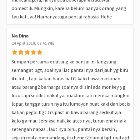
domestik. Mungkin, karena belum banyak orang yang
tau kali, ya! Namanya juga pantai rahasia. Hehe
Na Dina
24 April 2018, 07:41 WIB
Sumpah pertama x datang ke pantai ini langsung
semangat bgt, soalnya liat pantai nya dari jauh yg biru
itu loh , tapi kalian harus hati2 kalo bawa makanan
atau barang2 berharga soalnya di sini ada monkey yg
lucu tapi sedikit nakal ya, maklum lah mereka mungkin
lapar, tangga turun nya itu lumayan buat kaki dan betis
kalian pegal bgt trs pastiin bawa barang sedikit aja
kalo ga mau tersiksa naik ke atas nya, turun enak naik
setengah napas , laut nya biru, pantai nya bersih ,
sejauh mata memandang itu bener2 damai bgt mata jd