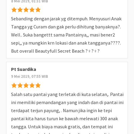
8 Mei 2019, 01:31 WIB
Sebanding dengan jarak yg ditempuh. Menyusuri Anak
Tangga yg Curam dan gak perlu dihitung banyaknya?.
Well.. Suka bangettt sama Pantainya,, masi bener2
sepi,, ya mungkin krn lokasi dan anak tangganya????.
But overall Beautyfull Secret Beach ?‍♀️?‍♀️?
Pt Suardika
9 Mei 2019, 07:55 WIB
Salah satu pantai yang terletak di kuta selatan,. Pantai
ini memiliki pemandangan yang indah dan di pantai ini
terdapat terjun payung, . Namun jika ingin ke tepi
pantai kita harus turun ke bawah melewati 300 anak
tangga. Untuk biaya masuk gratis, dan tempat ini