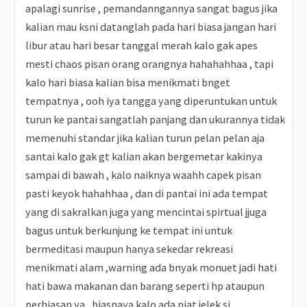
apalagi sunrise , pemandanngannya sangat bagus jika
kalian mau ksni datanglah pada hari biasa jangan hari
libur atau hari besar tanggal merah kalo gak apes
mesti chaos pisan orang orangnya hahahahhaa , tapi
kalo hari biasa kalian bisa menikmati bnget
tempatnya , ooh iya tangga yang diperuntukan untuk
turun ke pantai sangatlah panjang dan ukurannya tidak
memenuhi standar jika kalian turun pelan pelan aja
santai kalo gak gt kalian akan bergemetar kakinya
sampai di bawah , kalo naiknya waahh capek pisan
pasti keyok hahahhaa , dan di pantai ini ada tempat
yang di sakralkan juga yang mencintai spirtual jjuga
bagus untuk berkunjung ke tempat ini untuk
bermeditasi maupun hanya sekedar rekreasi
menikmati alam ,warning ada bnyak monuet jadi hati
hati bawa makanan dan barang seperti hp ataupun
perhiasan ya , biasnaya kalo ada niat jelek si