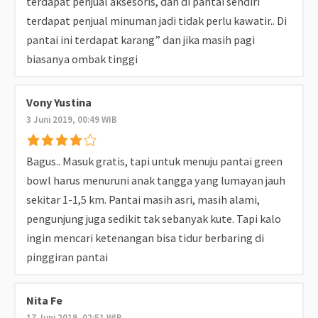
terdapat penjual aksesoris, dan di pantai sendiri
terdapat penjual minuman jadi tidak perlu kawatir.. Di
pantai ini terdapat karang” dan jika masih pagi
biasanya ombak tinggi
Vony Yustina
3 Juni 2019, 00:49 WIB
Bagus.. Masuk gratis, tapi untuk menuju pantai green
bowl harus menuruni anak tangga yang lumayan jauh
sekitar 1-1,5 km. Pantai masih asri, masih alami,
pengunjung juga sedikit tak sebanyak kute. Tapi kalo
ingin mencari ketenangan bisa tidur berbaring di
pinggiran pantai
Nita Fe
17 Juni 2019, 02:51 WIB