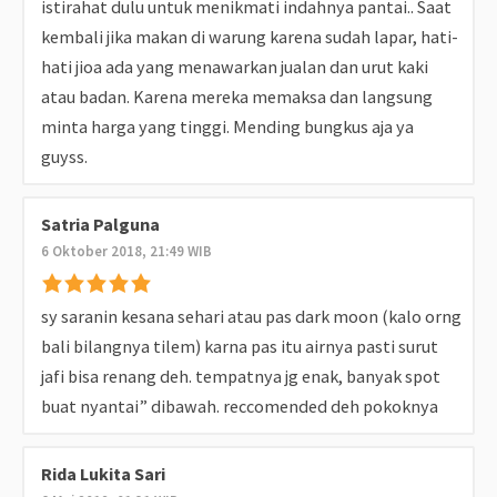
istirahat dulu untuk menikmati indahnya pantai.. Saat
kembali jika makan di warung karena sudah lapar, hati-
hati jioa ada yang menawarkan jualan dan urut kaki
atau badan. Karena mereka memaksa dan langsung
minta harga yang tinggi. Mending bungkus aja ya
guyss.
Satria Palguna
6 Oktober 2018, 21:49 WIB
sy saranin kesana sehari atau pas dark moon (kalo orng
bali bilangnya tilem) karna pas itu airnya pasti surut
jafi bisa renang deh. tempatnya jg enak, banyak spot
buat nyantai” dibawah. reccomended deh pokoknya
Rida Lukita Sari