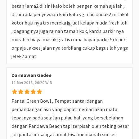
betah lama2 di sini kalo boleh pengen kemah aja lah ,
di sini ada penyewaan kain kalo yg mau duduk2 m takut
kotor baju nya trs mereka jg jual kelapa muda fresh loh
, dagang nya juga ramah tamah kok, karcis parkir nya
murah n biaya masuk gratis cuma bayar parkir 5rb per
org aja , akses jalan nya terbilang cukup bagus lah ya ga
jelek2 amat
Darmawan Gedee
11 Mei 2018, 20:20 WIB
Pantai Green Bowl , Tempat santai dengan
pemandangan asri yang dapat memanjakan mata
tepatnya pada selatan pulau bali yang bersebelahan
dengan Pandawa Beach tapi terpisah oleh tebing besar
, di pantai ini sangat amat bisa menikmati sunset