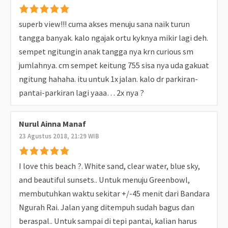
superb view!!! cuma akses menuju sana naik turun
tangga banyak. kalo ngajak ortu kyknya mikir lagi deh.
sempet ngitungin anak tangga nya krn curious sm
jumlahnya. cm sempet keitung 755 sisa nya uda gakuat
ngitung hahaha. itu untuk 1x jalan. kalo dr parkiran-
pantai-parkiran lagi yaaa… 2x nya ?
Nurul Ainna Manaf
23 Agustus 2018, 21:29 WIB
I love this beach ?. White sand, clear water, blue sky,
and beautiful sunsets.. Untuk menuju Greenbowl,
membutuhkan waktu sekitar +/-45 menit dari Bandara
Ngurah Rai. Jalan yang ditempuh sudah bagus dan
beraspal.. Untuk sampai di tepi pantai, kalian harus