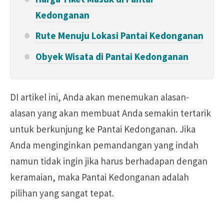
Kedonganan
Rute Menuju Lokasi Pantai Kedonganan
Obyek Wisata di Pantai Kedonganan
DI artikel ini, Anda akan menemukan alasan-
alasan yang akan membuat Anda semakin tertarik
untuk berkunjung ke Pantai Kedonganan. Jika
Anda menginginkan pemandangan yang indah
namun tidak ingin jika harus berhadapan dengan
keramaian, maka Pantai Kedonganan adalah
pilihan yang sangat tepat.