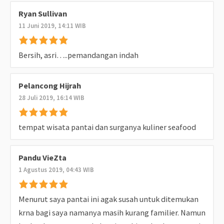
Ryan Sullivan
11 Juni 2019, 14:11 WIB
Bersih, asri…..pemandangan indah
Pelancong Hijrah
28 Juli 2019, 16:14 WIB
tempat wisata pantai dan surganya kuliner seafood
Pandu VieZta
1 Agustus 2019, 04:43 WIB
Menurut saya pantai ini agak susah untuk ditemukan
krna bagi saya namanya masih kurang familier. Namun