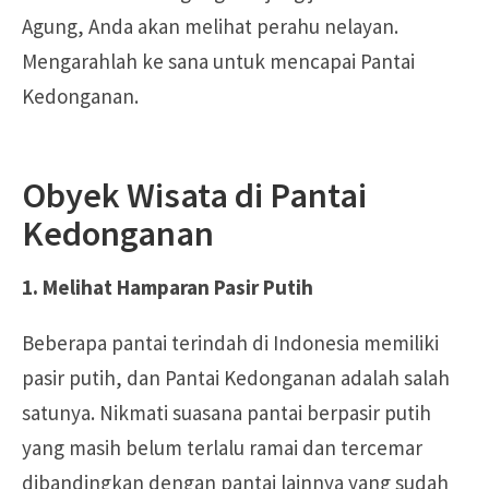
Agung, Anda akan melihat perahu nelayan.
Mengarahlah ke sana untuk mencapai Pantai
Kedonganan.
Obyek Wisata di Pantai
Kedonganan
1. Melihat Hamparan Pasir Putih
Beberapa pantai terindah di Indonesia memiliki
pasir putih, dan Pantai Kedonganan adalah salah
satunya. Nikmati suasana pantai berpasir putih
yang masih belum terlalu ramai dan tercemar
dibandingkan dengan pantai lainnya yang sudah