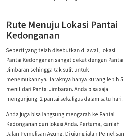
Rute Menuju Lokasi Pantai
Kedonganan
Seperti yang telah disebutkan di awal, lokasi
Pantai Kedonganan sangat dekat dengan Pantai
Jimbaran sehingga tak sulit untuk
menemukannya. Jaraknya hanya kurang lebih 5
menit dari Pantai Jimbaran. Anda bisa saja
mengunjungi 2 pantai sekaligus dalam satu hari.
Anda juga bisa langsung mengarah ke Pantai
Kedonganan dari lokasi Anda. Pertama, carilah
Jalan Pemelisan Agung. Di ujung jalan Pemelisan