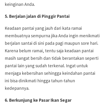
keinginan Anda.
5. Berjalan jalan di Pinggir Pantai
Keadaan pantai yang jauh dari kata ramai
membuatnya sempurna jika Anda ingin menikmati
berjalan santai di sini pada pagi maupun sore hari.
Karena belum ramai, tentu saja keadaan pantai
masih sangat bersih dan tidak berantakan seperti
pantai lain yang sudah terkenal. Ingat untuk
menjaga kebersihan sehingga keindahan pantai
ini bisa dinikmati hingga tahun-tahun
kedepannya.
6. Berkunjung ke Pasar Ikan Segar