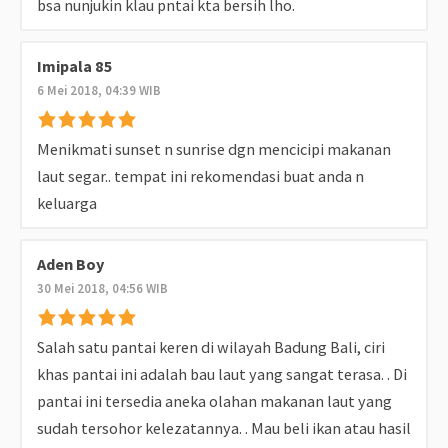
bsa nunjukin klau pntai kta bersih lho.
Imipala 85
6 Mei 2018, 04:39 WIB
Menikmati sunset n sunrise dgn mencicipi makanan
laut segar.. tempat ini rekomendasi buat anda n
keluarga
Aden Boy
30 Mei 2018, 04:56 WIB
Salah satu pantai keren di wilayah Badung Bali, ciri
khas pantai ini adalah bau laut yang sangat terasa. . Di
pantai ini tersedia aneka olahan makanan laut yang
sudah tersohor kelezatannya. . Mau beli ikan atau hasil