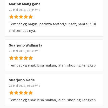
Marlon Manggena
20 Mei 2019, 19:44 WIB
Tempat yg bagus, pecinta seafod,sunset, pantai ?. Di
sini tempat nya.
Suarjono Widhiarta
28 Mei 2019, 06:39 WIB
Tempat yg enak..bisa makan, jalan, shoping..lengkap
Suarjono Gede
28 Mei 2019, 06:39 WIB
Tempat yg enak..bisa makan, jalan, shoping..lengkap