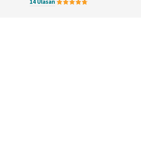
14 Ulasan