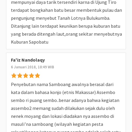
mempunyai daya tarik tersendiri karna di Ujung Tiro
terdapat bongkahan batu besar membentuk pulau dan
pengunjung menyebut Tanah Lotnya Bulukumba.
Ditanjung lain terdapat keunikan berupa kuburan batu
yang berada ditengah laut,orang sekitar menyebutnya
Kuburan Sapobatu
Fa'iz Nandolaqy
6 Januari 2018, 18:49 WIB
Penyebutan nama Samboang awalnya berasal dari
kata dalam bahasa konjo (etnis Makassar) Assembo
sembo ri puang sembo..benar adanya bahwa kegiatan
assembo2 memang sudah dilakukan sejak dulu oleh
nenek moyang dan lokasi diadakan nya assembo di
masuli’na samboang (wilayah kegiatan pesta
rakyat)konon katanya puang sembo adalah salah satu