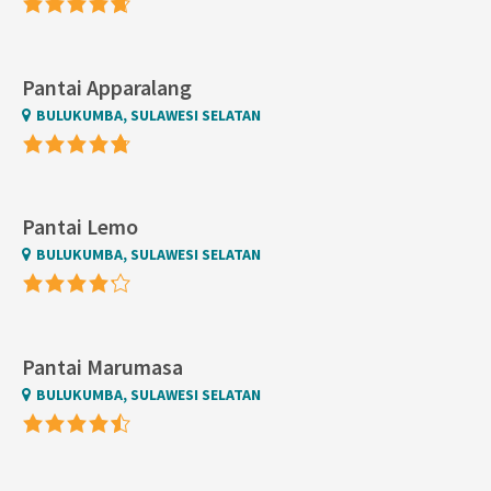
Pantai Apparalang
BULUKUMBA, SULAWESI SELATAN
Pantai Lemo
BULUKUMBA, SULAWESI SELATAN
Pantai Marumasa
BULUKUMBA, SULAWESI SELATAN