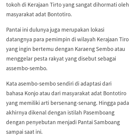
tokoh di Kerajaan Tirto yang sangat dihormati oleh
masyarakat adat Bontotiro.
Pantai ini dulunya juga merupakan lokasi
datangnya para pemimpin di wilayah Kerajaan Tiro
yang ingin bertemu dengan Karaeng Sembo atau
menggelar pesta rakyat yang disebut sebagai
assembo-sembo.
Kata asembo-sembo sendiri di adaptasi dari
bahasa Konjo atau dari masyarakat adat Bontotiro
yang memiliki arti bersenang-senang. Hingga pada
akhirnya dikenal dengan istilah Pasemboang
dengan penyebutan menjadi Pantai Samboang
sampai saat ini.