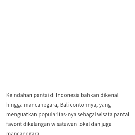
Keindahan pantai di Indonesia bahkan dikenal
hingga mancanegara, Bali contohnya, yang
menguatkan popularitas-nya sebagai wisata pantai
favorit dikalangan wisatawan lokal dan juga
mancanegara.