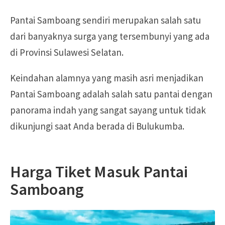
Pantai Samboang sendiri merupakan salah satu
dari banyaknya surga yang tersembunyi yang ada
di Provinsi Sulawesi Selatan.
Keindahan alamnya yang masih asri menjadikan
Pantai Samboang adalah salah satu pantai dengan
panorama indah yang sangat sayang untuk tidak
dikunjungi saat Anda berada di Bulukumba.
Harga Tiket Masuk Pantai
Samboang