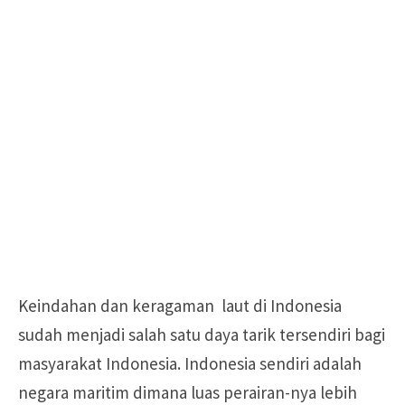
Keindahan dan keragaman laut di Indonesia
sudah menjadi salah satu daya tarik tersendiri bagi
masyarakat Indonesia. Indonesia sendiri adalah
negara maritim dimana luas perairan-nya lebih