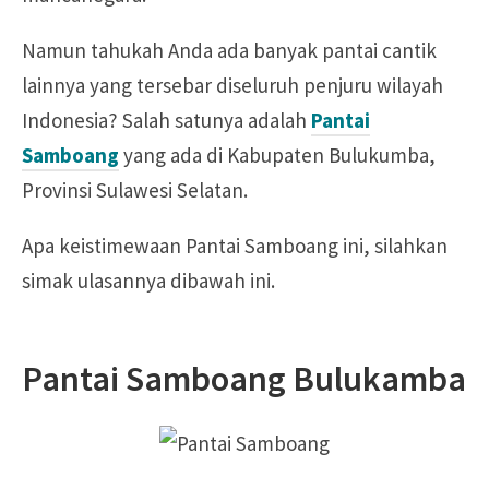
Namun tahukah Anda ada banyak pantai cantik
lainnya yang tersebar diseluruh penjuru wilayah
Indonesia? Salah satunya adalah
Pantai
Samboang
yang ada di Kabupaten Bulukumba,
Provinsi Sulawesi Selatan.
Apa keistimewaan Pantai Samboang ini, silahkan
simak ulasannya dibawah ini.
Pantai Samboang Bulukamba