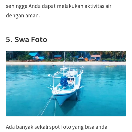
sehingga Anda dapat melakukan aktivitas air
dengan aman.
5. Swa Foto
Ada banyak sekali spot foto yang bisa anda