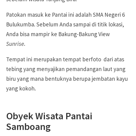
Patokan masuk ke Pantai ini adalah SMA Negeri 6
Bulukumba. Sebelum Anda sampai di titik lokasi,
Anda bisa mampir ke Bakung-Bakung View
Sunrise
.
Tempat ini merupakan tempat berfoto dari atas
tebing yang menyajikan pemandangan laut yang
biru yang mana bentuknya berupa jembatan kayu
yang kokoh.
Obyek Wisata Pantai
Samboang