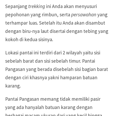
Sepanjang
trekking
ini Anda akan menyusuri
pepohonan yang rimbun, serta
persawahan
yang
terhampar luas. Setelah itu Anda akan disambut
dengan biru-nya laut disertai dengan tebing yang
kokoh di kedua sisinya.
Lokasi pantai ini terdiri dari 2 wilayah yaitu sisi
sebelah barat dan sisi sebelah timur. Pantai
Pangasan yang berada disebelah sisi bagian barat
dengan ciri khasnya yakni hamparan batuan
karang.
Pantai Pangasan memang tidak memiliki pasir
yang ada hanyalah batuan karang dengan
berbagai macam ukuran dari yang kecil hingga