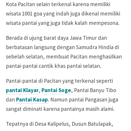
Kota Pacitan selain terkenal karena memiliki
wisata 1001 goa yang indah juga dikenal memiliki
wisata pantai yang juga tidak kalah mempesona.
Berada di ujung barat daya Jawa Timur dan
berbatasan langsung dengan Samudra Hindia di
sebelah selatan, membuat Pacitan menghasilkan
pantai-pantai cantik khas pantai selatan.
Pantai-pantai di Pacitan yang terkenal seperti
pantai Klayar
,
Pantai Soge
, Pantai Banyu Tibo
dan
Pantai Kasap
. Namun pantai Pangasan juga
sangat diminati karena pantainya masih alami.
Tepatnya di Desa Kalipelus, Dusun Batulapak,