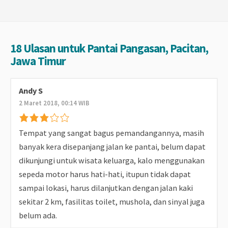
18 Ulasan untuk Pantai Pangasan, Pacitan,
Jawa Timur
Andy S
2 Maret 2018, 00:14 WIB
Tempat yang sangat bagus pemandangannya, masih
banyak kera disepanjang jalan ke pantai, belum dapat
dikunjungi untuk wisata keluarga, kalo menggunakan
sepeda motor harus hati-hati, itupun tidak dapat
sampai lokasi, harus dilanjutkan dengan jalan kaki
sekitar 2 km, fasilitas toilet, mushola, dan sinyal juga
belum ada.