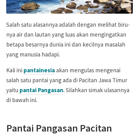
Salah satu alasannya adalah dengan melihat biru-
nya air dan lautan yang luas akan mengingatkan
betapa besarnya dunia ini dan kecilnya masalah
yang manusia hadapi.
Kali ini
pantainesia
akan mengulas mengenai
salah satu pantai yang ada di Pacitan Jawa Timur
yaitu
pantai Pangasan
. Silahkan simak ulasannya
di bawah ini.
Pantai Pangasan Pacitan