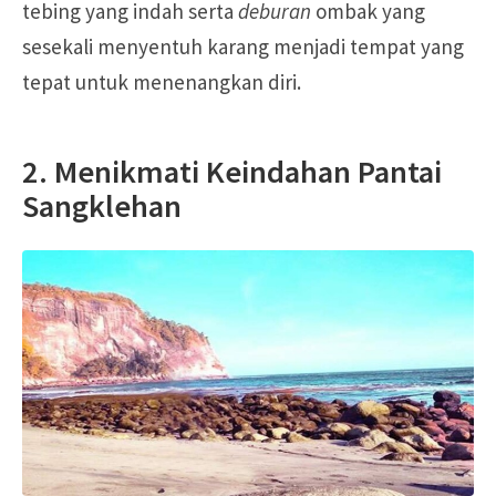
tebing yang indah serta
deburan
ombak yang
sesekali menyentuh karang menjadi tempat yang
tepat untuk menenangkan diri.
2. Menikmati Keindahan Pantai
Sangklehan