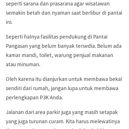
seperti sarana dan prasarana agar wisatawan
semakin betah dan nyaman saat berlibur di pantai
ini.
Seperti halnya fasilitas pendukung di Pantai
Pangasan yang belum banyak tersedia. Belum ada
kamar mandi, toilet, warung penjual makanan
atau minuman.
Oleh karena itu dianjurkan untuk membawa bekal
sendiri dari rumah, jangan lupa untuk membawa
perlengkapan P3K Anda.
Jalanan dari area parkir juga yang masih setapak
yang juga turunan curam. Kita harus melewatinya