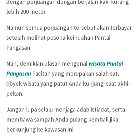
dengan perjuangan dengan berjalan kaki kurang
lebih 200 meter.
Namun semua perjuangan tersebut akan terbayar
setelah melihat pesona keindahan Pantai
Pangasan.
Nah, demikian ulasan mengenai
wisata Pantai
Pangasan
Pacitan yang merupakan salah satu
obyek wisata yang patut Anda kunjungi saat akhir
pekan.
Jangan lupa selalu menjaga adab istiadat, serta
membawa sampah Anda pulang kembali jika
berkunjung ke kawasan ini.