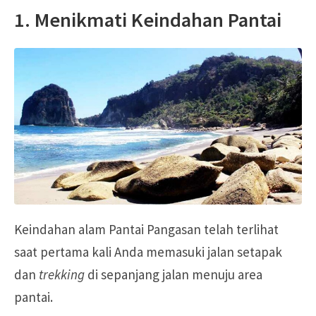
1. Menikmati Keindahan Pantai
Keindahan alam Pantai Pangasan telah terlihat
saat pertama kali Anda memasuki jalan setapak
dan
trekking
di sepanjang jalan menuju area
pantai.