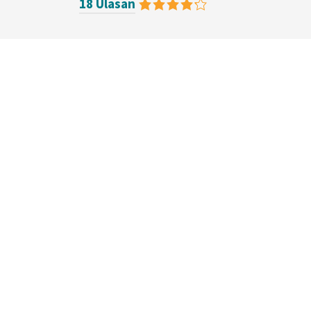
18 Ulasan