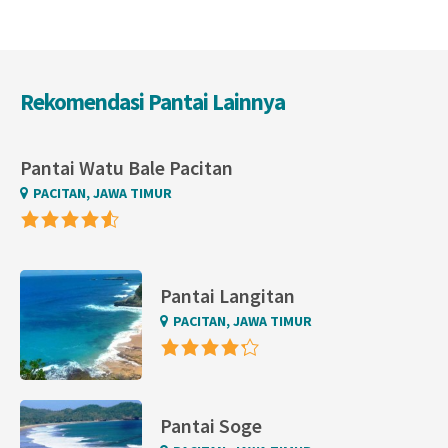
Rekomendasi Pantai Lainnya
Pantai Watu Bale Pacitan
PACITAN, JAWA TIMUR
Pantai Langitan
PACITAN, JAWA TIMUR
Pantai Soge