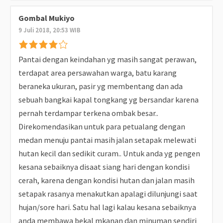
Gombal Mukiyo
9 Juli 2018, 20:53 WIB
Pantai dengan keindahan yg masih sangat perawan,
terdapat area persawahan warga, batu karang
beraneka ukuran, pasir yg membentang dan ada
sebuah bangkai kapal tongkang yg bersandar karena
pernah terdampar terkena ombak besar..
Direkomendasikan untuk para petualang dengan
medan menuju pantai masih jalan setapak melewati
hutan kecil dan sedikit curam.. Untuk anda yg pengen
kesana sebaiknya disaat siang hari dengan kondisi
cerah, karena dengan kondisi hutan dan jalan masih
setapak rasanya menakutkan apalagi dilunjungi saat
hujan/sore hari. Satu hal lagi kalau kesana sebaiknya
anda membawa bekal mkanan dan minuman sendiri