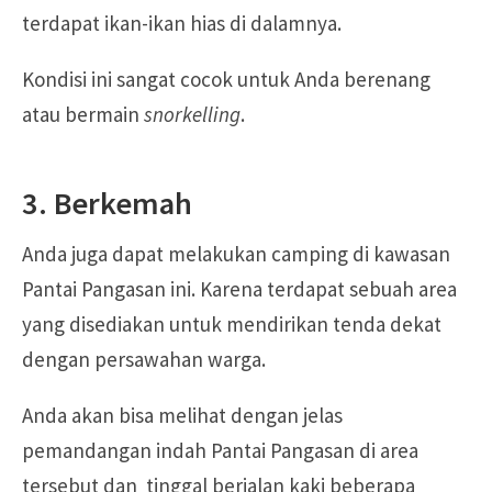
terdapat ikan-ikan hias di dalamnya.
Kondisi ini sangat cocok untuk Anda berenang
atau bermain
snorkelling
.
3. Berkemah
Anda juga dapat melakukan camping di kawasan
Pantai Pangasan ini. Karena terdapat sebuah area
yang disediakan untuk mendirikan tenda dekat
dengan persawahan warga.
Anda akan bisa melihat dengan jelas
pemandangan indah Pantai Pangasan di area
tersebut dan tinggal berjalan kaki beberapa