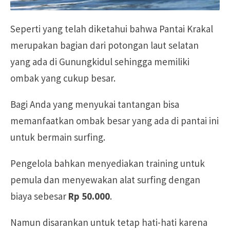
Seperti yang telah diketahui bahwa Pantai Krakal
merupakan bagian dari potongan laut selatan
yang ada di Gunungkidul sehingga memiliki
ombak yang cukup besar.
Bagi Anda yang menyukai tantangan bisa
memanfaatkan ombak besar yang ada di pantai ini
untuk bermain surfing.
Pengelola bahkan menyediakan training untuk
pemula dan menyewakan alat surfing dengan
biaya sebesar
Rp 50.000
.
Namun disarankan untuk tetap hati-hati karena