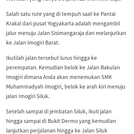
Salah satu rute yang di tempuh saat ke Pantai
Krakal dari pusat Yogyakarta adalah mengambil
jalur menuju Jalan Sisimangaraja dan melanjutkan
ke Jalan Imogiri Barat.
Ikutilah jalan tersebut lurus hingga ke
perempatan. Kemudian belok ke Jalan Bakulan
Imogiri dimana Anda akan menemukan SMK
Muhammadyah Imogiri, belok ke arah kiri menuju
jalan Imogiri Siluk.
Setelah sampai di jembatan Siluk, ikuti jalan
hingga sampai di Bukit Dermo yang kemudian
lanjutkan perjalanan hingga ke Jalan Siluk