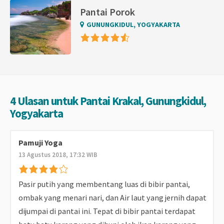
Pantai Porok
GUNUNGKIDUL, YOGYAKARTA
4 Ulasan untuk Pantai Krakal, Gunungkidul,
Yogyakarta
Pamuji Yoga
13 Agustus 2018, 17:32 WIB
Pasir putih yang membentang luas di bibir pantai,
ombak yang menari nari, dan Air laut yang jernih dapat
dijumpai di pantai ini. Tepat di bibir pantai terdapat