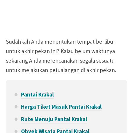
Sudahkah Anda menentukan tempat berlibur
untuk akhir pekan ini? Kalau belum waktunya
sekarang Anda merencanakan segala sesuatu
untuk melakukan petualangan di akhir pekan.
Pantai Krakal
Harga Tiket Masuk Pantai Krakal
Rute Menuju Pantai Krakal
Obyek Wisata Pantai Krakal