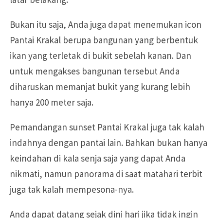
Bukan itu saja, Anda juga dapat menemukan icon
Pantai Krakal berupa bangunan yang berbentuk
ikan yang terletak di bukit sebelah kanan. Dan
untuk mengakses bangunan tersebut Anda
diharuskan memanjat bukit yang kurang lebih
hanya 200 meter saja.
Pemandangan sunset Pantai Krakal juga tak kalah
indahnya dengan pantai lain. Bahkan bukan hanya
keindahan di kala senja saja yang dapat Anda
nikmati, namun panorama di saat matahari terbit
juga tak kalah mempesona-nya.
Anda dapat datang sejak dini hari jika tidak ingin