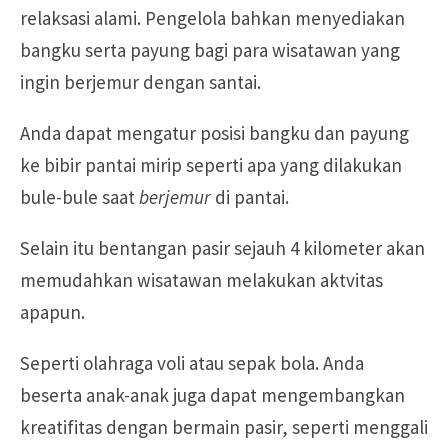
relaksasi alami. Pengelola bahkan menyediakan
bangku serta payung bagi para wisatawan yang
ingin berjemur dengan santai.
Anda dapat mengatur posisi bangku dan payung
ke bibir pantai mirip seperti apa yang dilakukan
bule-bule saat
berjemur
di pantai.
Selain itu bentangan pasir sejauh 4 kilometer akan
memudahkan wisatawan melakukan aktvitas
apapun.
Seperti olahraga voli atau sepak bola. Anda
beserta anak-anak juga dapat mengembangkan
kreatifitas dengan bermain pasir, seperti menggali