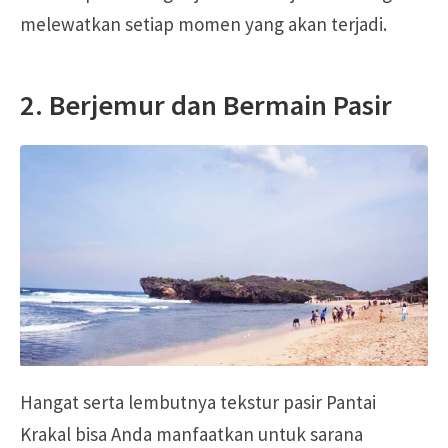
melewatkan setiap momen yang akan terjadi.
2. Berjemur dan Bermain Pasir
Hangat serta lembutnya tekstur pasir Pantai
Krakal bisa Anda manfaatkan untuk sarana