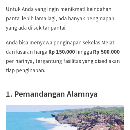
Untuk Anda yang ingin menikmati keindahan
pantai lebih lama lagi, ada banyak penginapan
yang ada di sekitar pantai.
Anda bisa menyewa penginapan sekelas Melati
dari kisaran harga
Rp 150.000
hingga
Rp 500.000
per harinya, tergantung fasilitas yang disediakan
tiap penginapan.
1. Pemandangan Alamnya