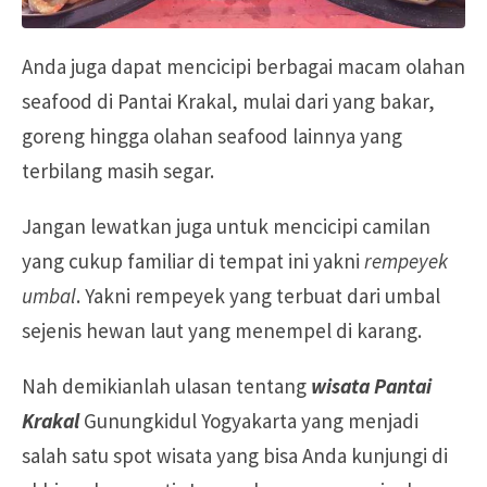
Anda juga dapat mencicipi berbagai macam olahan
seafood di Pantai Krakal, mulai dari yang bakar,
goreng hingga olahan seafood lainnya yang
terbilang masih segar.
Jangan lewatkan juga untuk mencicipi camilan
yang cukup familiar di tempat ini yakni
rempeyek
umbal
. Yakni rempeyek yang terbuat dari umbal
sejenis hewan laut yang menempel di karang.
Nah demikianlah ulasan tentang
wisata Pantai
Krakal
Gunungkidul Yogyakarta yang menjadi
salah satu spot wisata yang bisa Anda kunjungi di