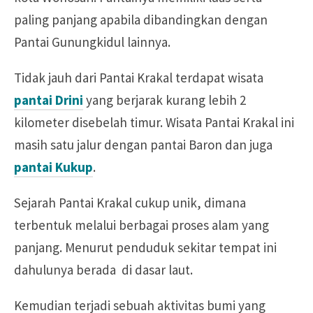
paling panjang apabila dibandingkan dengan
Pantai Gunungkidul lainnya.
Tidak jauh dari Pantai Krakal terdapat wisata
pantai Drini
yang berjarak kurang lebih 2
kilometer disebelah timur. Wisata Pantai Krakal ini
masih satu jalur dengan pantai Baron dan juga
pantai Kukup
.
Sejarah Pantai Krakal cukup unik, dimana
terbentuk melalui berbagai proses alam yang
panjang. Menurut penduduk sekitar tempat ini
dahulunya berada di dasar laut.
Kemudian terjadi sebuah aktivitas bumi yang