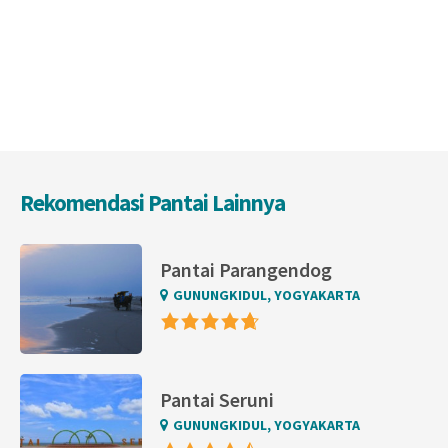
Rekomendasi Pantai Lainnya
Pantai Parangendog
GUNUNGKIDUL, YOGYAKARTA
Pantai Seruni
GUNUNGKIDUL, YOGYAKARTA