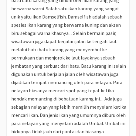
batu batu karang yang dihuni oleh ikan karang yang
berwarna warni. Salah satu ikan karang yang sangat
unik yaitu ikan Damselfish. Damselfish adalah sebuah
spesies ikan karang yang berwarna kuning dan aksen
biru sebagai warna khasnya.. . Selain bermain pasir,
wisatawan juga dapat berjalan jalan ke tengah laut
melalui batu batu karang yang menyembul ke
permukaan dan menjorok ke laut layaknya sebuah
jembatan yang terbuat dari batu. Batu karang ini selain
digunakan untuk berjalan jalan oleh wisatawan juga
dijadikan tempat memancing oleh para nelayan. Para
nelayan biasanya mencari spot yang tepat ketika
hendak memancing di bebatuan karang ini.. . Ada juga
sebagian nelayan yang lebih memilih menyelam ketika
mencari ikan. Dan jenis ikan yang umumnya diburu oleh
para nelayan yang menyelam adalah Umbal. Umbal ini
hidupnya tidak jauh dari pantai dan biasanya