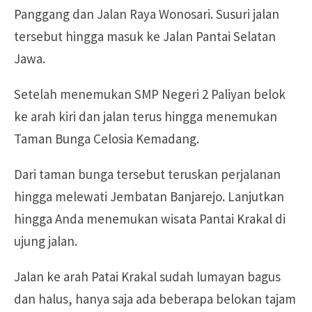
Panggang dan Jalan Raya Wonosari. Susuri jalan
tersebut hingga masuk ke Jalan Pantai Selatan
Jawa.
Setelah menemukan SMP Negeri 2 Paliyan belok
ke arah kiri dan jalan terus hingga menemukan
Taman Bunga Celosia Kemadang.
Dari taman bunga tersebut teruskan perjalanan
hingga melewati Jembatan Banjarejo. Lanjutkan
hingga Anda menemukan wisata Pantai Krakal di
ujung jalan.
Jalan ke arah Patai Krakal sudah lumayan bagus
dan halus, hanya saja ada beberapa belokan tajam