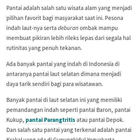
Pantai adalah salah satu wisata alam yang menjadi
pilihan favorit bagi masyarakat saat ini. Pesona
indah laut-nya serta
deburan
ombak mampu
membuat pikiran lebih rileks lepas dari segala hal
rutinitas yang penuh tekanan.
Ada banyak pantai yang indah di Indonesia di
antaranya pantai laut selatan dimana menjadi
daya tarik sendiri bagi para wisatawan.
Banyak pantai di laut selatan ini yang memiliki
pemandangan indah seperti pantai Baron, pantai
Kukup,
pantai Parangtritis
atau pantai Depok.
Dan salah satu pantai yang terkenal adalah pantai
Krakal yang ada di Gunungkidul Yogyakarta.