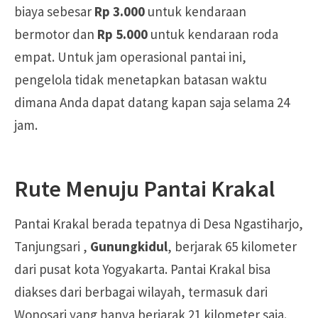
biaya sebesar
Rp 3.000
untuk kendaraan
bermotor dan
Rp 5.000
untuk kendaraan roda
empat. Untuk jam operasional pantai ini,
pengelola tidak menetapkan batasan waktu
dimana Anda dapat datang kapan saja selama 24
jam.
Rute Menuju Pantai Krakal
Pantai Krakal berada tepatnya di Desa Ngastiharjo,
Tanjungsari ,
Gunungkidul
, berjarak 65 kilometer
dari pusat kota Yogyakarta. Pantai Krakal bisa
diakses dari berbagai wilayah, termasuk dari
Wonosari yang hanya berjarak 21 kilometer saja.