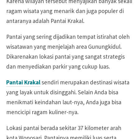
Karena wilayah tersebut menyajikan banyak sekali
ragam wisata yang menarik dan juga populer di
antaranya adalah Pantai Krakal.
Pantai yang sering dijadikan tempat istirahat oleh
wisatawan yang menjelajah area Gunungkidul.
Dikarenakan lokasi pantai yang sangat strategis
dan menyediakan parkir yang cukup luas.
Pantai Krakal
sendiri merupakan destinasi wisata
yang layak untuk disinggahi. Selain Anda bisa
menikmati keindahan laut-nya, Anda juga bisa
mencicipi ragam kuliner-nya.
Lokasi pantai berada sekitar 37 kilometer arah
kota Wonosari. Pantainya memiliki luas serta