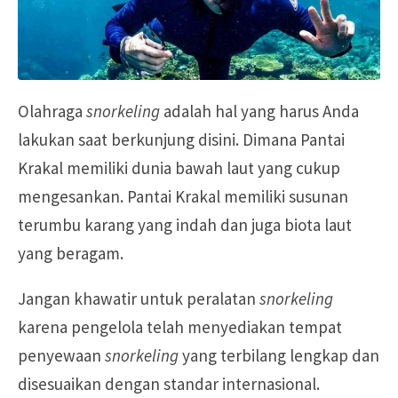
Olahraga
snorkeling
adalah hal yang harus Anda
lakukan saat berkunjung disini. Dimana Pantai
Krakal memiliki dunia bawah laut yang cukup
mengesankan. Pantai Krakal memiliki susunan
terumbu karang yang indah dan juga biota laut
yang beragam.
Jangan khawatir untuk peralatan
snorkeling
karena pengelola telah menyediakan tempat
penyewaan
snorkeling
yang terbilang lengkap dan
disesuaikan dengan standar internasional.